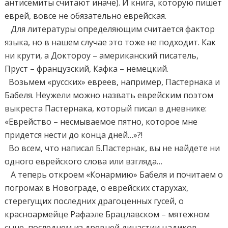
антисемиты считают иначе). И книга, которую пишет
еврей, вовсе не обязательно еврейская.
Для литературы определяющим считается фактор
языка, но в нашем случае это тоже не подходит. Как
ни крути, а Доктороу – американский писатель,
Пруст – французский, Кафка – немецкий.
Возьмем «русских» евреев, например, Пастернака и
Бабеля. Неужели можно назвать еврейским поэтом
выкреста Пастернака, который писал в дневнике:
«Еврейство – несмываемое пятно, которое мне
придется нести до конца дней…»?!
Во всем, что написал Б.Пастернак, вы не найдете ни
одного еврейского слова или взгляда…
А теперь откроем «Конармию» Бабеля и почитаем о
погромах в Новограде, о еврейских старухах,
стерегущих последних драгоценных гусей, о
красноармейце Рафаэле Брацлавском – мятежном
сыне, последнем из древней династии цадиков…