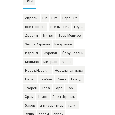
ТЭГИ
Авраам
Б-г
Б-га
Берешит
Всевышнего
Всевышний
Геула
Дварим
Египет
Зеев Мешков
Земля Израиля
Иерусалим
Израиль
Израиля
Йерушалаим
Машиах
Мидраш
Моше
Народ Израиля
Недельная глава
Песах
Рамбам
Раши
Талмуд
Творец
Тора
Торе
Торы
Храм
Шмот
Эрец Исраэль
Яаков
антисемитизм
галут
душа
евреи
еврей