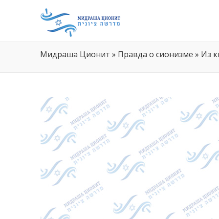
Мидраша Ционит
»
Правда о сионизме
»
Из к