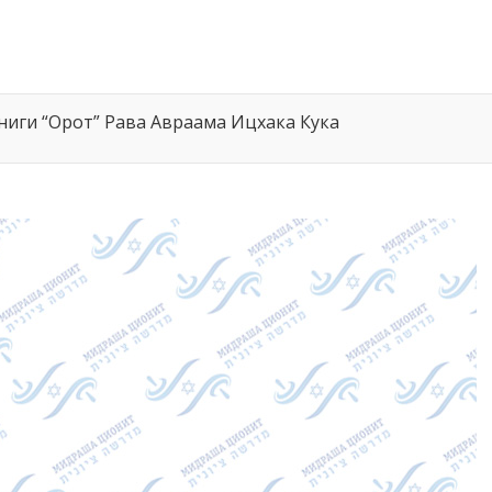
ниги “Орот” Рава Авраама Ицхака Кука