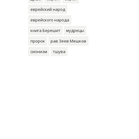
еврейский народ
еврейского народа
книга Берешит
мудрецы
пророк
рав Зеев Мешков
сионизм
тшува