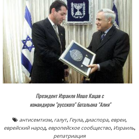
Президент
Израиля Моше Кацав с
командиром "русского" батальона "Алия"
антисемтизм
,
галут
,
Геула
,
диаспора
,
евреи
,
еврейский народ
,
европейское сообщество
,
Израиль
,
репатриация