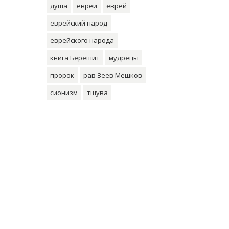
душа
евреи
еврей
еврейский народ
еврейского народа
книга Берешит
мудрецы
пророк
рав Зеев Мешков
сионизм
тшува