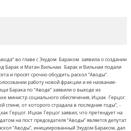
вода" во главе с Эхудом Бараком заявила о создании
уд Барак и Матан Вильнаи. Барак и Вильнаи подали
та и просят срочно обсудить раскол "Аводы".
голосовании работу новой фракции и её название-
щи Барака по “Аводе” заявили о выходе из
вке министр социального обеспечения, Ицхак Герцог.
й спине, от которого страдала в последние годы", -
к Герцог. Ицхак Герцог заявил, что претендует на
датом на пост председателя “Аводы” является депутат
аскол "Аводы", инициированный Эхудом Бараком, дал