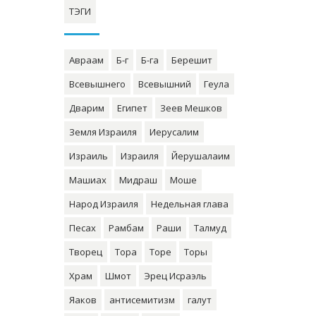
ТЭГИ
Авраам
Б-г
Б-га
Берешит
Всевышнего
Всевышний
Геула
Дварим
Египет
Зеев Мешков
Земля Израиля
Иерусалим
Израиль
Израиля
Йерушалаим
Машиах
Мидраш
Моше
Народ Израиля
Недельная глава
Песах
Рамбам
Раши
Талмуд
Творец
Тора
Торе
Торы
Храм
Шмот
Эрец Исраэль
Яаков
антисемитизм
галут