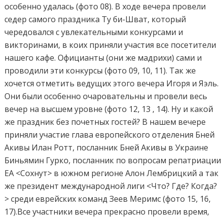
особенно удалась (фото 08). В ходе вечера провели
седер самого праздника Ту би-Шват, который
чередовался с увлекательными конкурсами и
викторинами, в коих приняли участия все посетители
нашего кафе. Официанты (они же мадрихи) сами и
проводили эти конкурсы (фото 09, 10, 11). Так же
хочется отметить ведущих этого вечера Игоря и Яэль.
Они были особенно очаровательны и провели весь
вечер на высшем уровне (фото 12, 13 , 14). Ну и какой
же праздник без почетных гостей? В нашем вечере
приняли участие глава европейского отделения Бней
Акивы Илан Ротт, посланник Бней Акивы в Украине
Биньямин Гурко, посланник по вопросам репатриаци
ЕА <Сохнут> в южном регионе Алон Лембрицкий а так
же президент международной лиги <Что? Где? Когда?
> среди еврейских команд Зеев Меримс (фото 15, 16,
17).Все участники вечера прекрасно провели время,