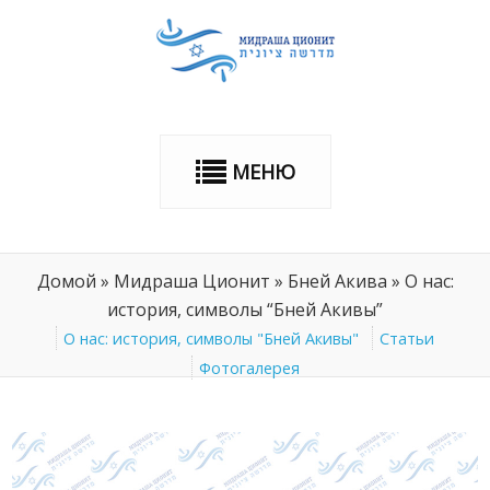
МЕНЮ
Домой
»
Мидраша Ционит
»
Бней Акива
»
О нас:
история, символы “Бней Акивы”
О нас: история, символы "Бней Акивы"
Статьи
Фотогалерея