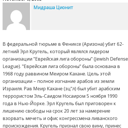
Мидраша Ционит
В федеральной тюрьме в Фениксе (Аризона) убит 62-
летний Эрл Кругель, который являлся лидером
организации "Еврейская лига обороны" (Jewish Defens
League). "Еврейская лига обороны" была основана в
1968 году раввином Меиром Кахане. Цель этой
организации – полное изгнание арабов из земли
Израиля. Рав Меир Кахане (зц"л) был убит арабским
террористом Эль-Саидом Носаиром 5 ноября 1990
года в Нью-Йорке. Эрл Кругель был приговорен к
лишению свободы на срок 20 лет за намерение
взорвать мечеть и офис конгрессмена ливанского
происхождения. Кругель признал свою вину, принес