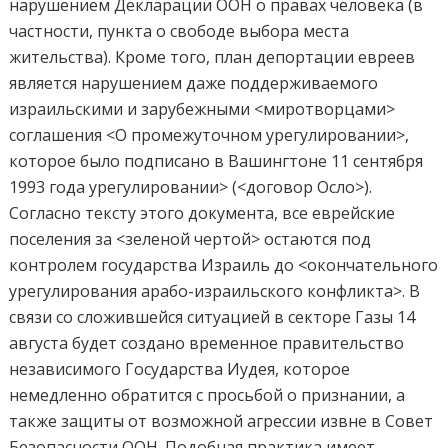
нарушением Декларации ООН о правах человека (в
частности, пункта о свободе выбора места
жительства). Кроме того, план депортации евреев
является нарушением даже поддерживаемого
израильскими и зарубежными <миротворцами>
соглашения <О промежуточном урегулировании>,
которое было подписано в Вашингтоне 11 сентября
1993 года урегулировании> (<договор Осло>).
Согласно тексту этого документа, все еврейские
поселения за <зеленой чертой> остаются под
контролем государства Израиль до <окончательного
урегулирования арабо-израильского конфликта>. В
связи со сложившейся ситуацией в секторе Газы 14
августа будет создано временное правительство
независимого Государства Иудея, которое
немедленно обратится с просьбой о признании, а
также защиты от возможной агрессии извне в Совет
Безопасности ООН. Подобная практика имеет