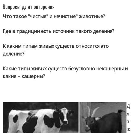
Вопросы для повторения
Что такое "чистые" и нечистые" животные?
Где в традиции есть источник такого деления?
К каким типам живых существ относится это
деление?
Какие типы живых существ безусловно некашерны и
какие – кашерны?
Д
л
я
ж