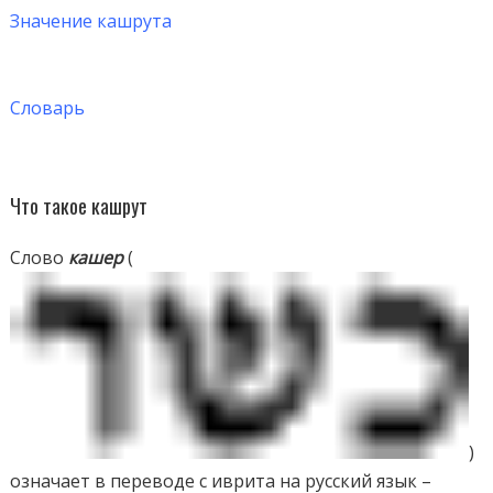
Значение кашрута
Словарь
Что такое кашрут
Слово
кашер
(
)
означает в переводе с иврита на русский язык –