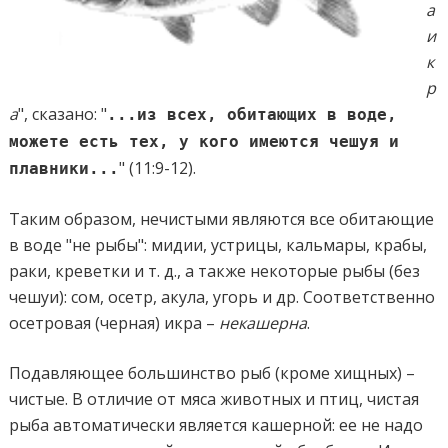
а
и
к
р
а
", сказано: "
...
из всех, обитающих в воде,
можете есть тех, у кого имеются чешуя и
" (11:9-12).
плавники
...
Таким образом, нечистыми являются все обитающие
в воде "не рыбы": мидии, устрицы, кальмары, крабы,
раки, креветки и т. д., а также некоторые рыбы (без
чешуи): сом, осетр, акула, угорь и др. Соответственно
осетровая (черная) икра –
некашерна
.
Подавляющее большинство рыб (кроме хищных) –
чистые. В отличие от мяса животных и птиц, чистая
рыба автоматически является кашерной: ее не надо