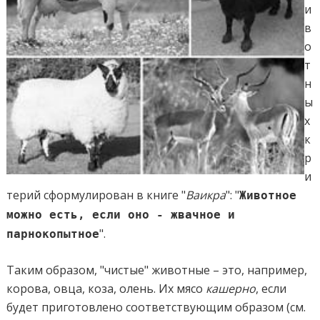
и
в
о
т
н
ы
х
к
р
и
терий сформулирован в книге "
Ваикра
": "
Животное
можно есть, если оно - жвачное и
".
парнокопытное
Таким образом, "чистые" животные – это, например,
корова, овца, коза, олень. Их мясо
кашерно
, если
будет приготовлено соответствующим образом (см.