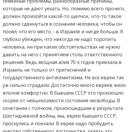
семейные
проблемы, разнообразные причины,
которые не дают уехать. Но, помимо всего прочего,
должен произойти какой-то щелчок,
что-то такое
должно сдвинуться в сознании человека, чтобы он
понял, что его место – в Израиле и нигде больше. Я
глубоко убежден, что никогда не надо торопить
человека, ни при каких обстоятельствах не нужно
давить на него с принятием
столь ответственного
решения. Ведь мощная алия 70-х годов приехала в
Израиль не только
от притеснений и
государственного антисемитизма. Не все евреи так
уж сильно страдали. Достаточно много евреев жило
вполне комфортно. В бывшем СССР это произошло
скорее от невыносимости состояния несвободы. В
сочетании с толчком, произошедшим в результате
Шестидневной войны, мы, евреи бывшего СССР,
проснулись и поехали. В еврее надо пробудить
чувство собственного достоинства, задеть эту