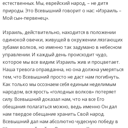
естественных. Мы, еврейский народ, – не дитя
природы. Это Всевышний говорит о нас: «Израиль –
Мой сын-первенец».
Израиль, действительно,
находится в положении
одинокой
овечки, живущ
е
й
в окружении лязгающих
зубами волков, но именно так задумано в небесном
управлении. И
каждый день происходит чудо,
которое мы все видим: Израиль жив и процветает.
Наша тревога оправданна, но она
должна умеряться
тем, что Всевышний просто не даст нам погибнуть.
Как только мы осознаем себя единым неделимым
народом, вся ярость «голодных волков» потеряет
силу. Всевышний доказал нам, что на все Его
обещания полагаться можно, ведь именно Он дал
нам твердое обещание хранить Свой народ.
Всевышний дал нам абсолютно чудесную
победу в