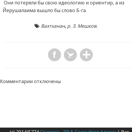
Они потеряли бы свою идеологию и ориентир, а из
Йерушалаима вышло бы слово Б-га.
Ваэтханан
,
р. З. Мешков.
Комментарии отключены
(c) 2014/5774
Chazzon - PR & Consulting Agency
| Все