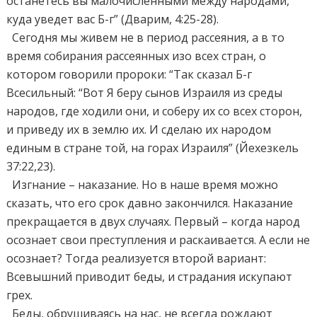
останетесь вы малочисленными между народами,
куда уведет вас Б-г” (Дварим, 4:25-28).
Сегодня мы живем не в период рассеяния, а в то
время собирания рассеянных изо всех стран, о
котором говорили пророки: “Так сказал Б-г
Всесильный: “Вот Я беру сынов Израиля из среды
народов, где ходили они, и соберу их со всех сторон,
и приведу их в землю их. И сделаю их народом
единым в стране той, на горах Израиля” (Йехезкель
37:22,23).
Изгнание – наказание. Но в наше время можно
сказать, что его срок давно закончился. Наказание
прекращается в двух случаях. Первый – когда народ
осознает свои преступления и раскаивается. А если не
осознает? Тогда реализуется второй вариант:
Всевышний приводит беды, и страдания искупают
грех.
Беды, обрушиваясь на нас, не всегда рождают