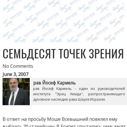
СЕМЬДЕСЯТ ТОЧЕК ЗРЕНИЯ
No Comments
June 3, 2007
рав Йосеф Кармель
рав Йосеф Кармель - один из руководителей
института "Эрец Хемда", распространяющего
духовное наследие рава Шауля Исраэли.
В ответ на просьбу Моше Всевышний повелел ему
выбрать 70 старейшин. В Египет спустились семьдесят