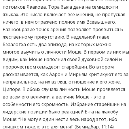
потомков Яаакова, Тора была дана на семидесяти
языках. Это число включает все мнения, не пропуская
ничего, в нем отражено полное имя Всевышнего.
Разнообразие точек зрения позволяет проявиться Б-
жественному присутствию. В недельной главе
Бэаалотха есть два эпизода, из которых можно
многое выучить о личности Моше. В первом из них м
видим, как Моше наполнил своей духовной силой и
пророчеством семьдесят старейшин. Во втором
рассказывается, как Аарон и Мирьям критикуют его за
неправильное, на их взгляд, отношение к его жене,
Ципоре. В обоих случаях личность Моше проявляется
во всем его величии, а величие Моше - это в
особенности его скромность. Избрание старейшин на
лидерские позиции было реакцией Б-га на жалобу
Моше: “Не могу я один нести весь народ этот, ибо
слишком тяжело это для меня!” (Бемидбар, 11:14).