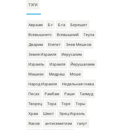
ТЭГИ
Авраам
Б-г
Б-га
Берешит
Всевышнего
Всевышний
Геула
Дварим
Египет
Зеев Мешков
Земля Израиля
Иерусалим
Израиль
Израиля
Йерушалаим
Машиах
Мидраш
Моше
Народ Израиля
Недельная глава
Песах
Рамбам
Раши
Талмуд
Творец
Тора
Торе
Торы
Храм
Шмот
Эрец Исраэль
Яаков
антисемитизм
галут