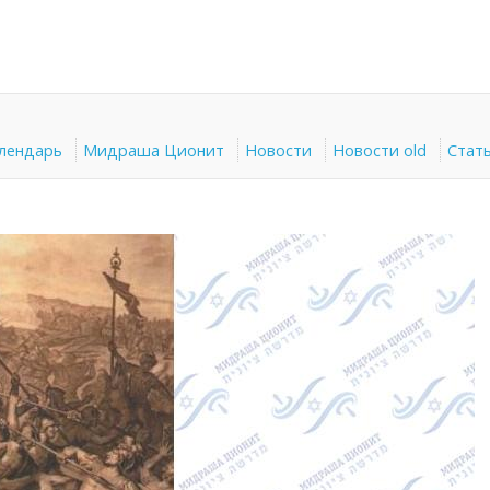
алендарь
Мидраша Ционит
Новости
Новости old
Стат