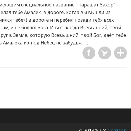
имеющим специальное название: "парашат Захор" –
делал тебе Амалек в дороге, когда вы вышли из
чился тебе») в дороге и перебил позади тебя всех
ым; и не боялся Бога. И вот, когда Всевышний, твой
круг в Земле, которую Всевышний, твой Бог, даёт тебе
 Амалека из-под Небес; не забудь». ...
(c) 2014/5774
Chazzon -