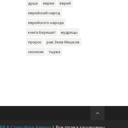
душа
евреи
еврей
еврейский народ
еврейского народа
книга Берешит
мудрецы
пророк
рав Зеев Мешков
сионизм
тшува
 PR & Consulting Agency
| Все права защищены