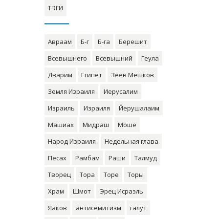
ТЭГИ
Авраам
Б-г
Б-га
Берешит
Всевышнего
Всевышний
Геула
Дварим
Египет
Зеев Мешков
Земля Израиля
Иерусалим
Израиль
Израиля
Йерушалаим
Машиах
Мидраш
Моше
Народ Израиля
Недельная глава
Песах
Рамбам
Раши
Талмуд
Творец
Тора
Торе
Торы
Храм
Шмот
Эрец Исраэль
Яаков
антисемитизм
галут