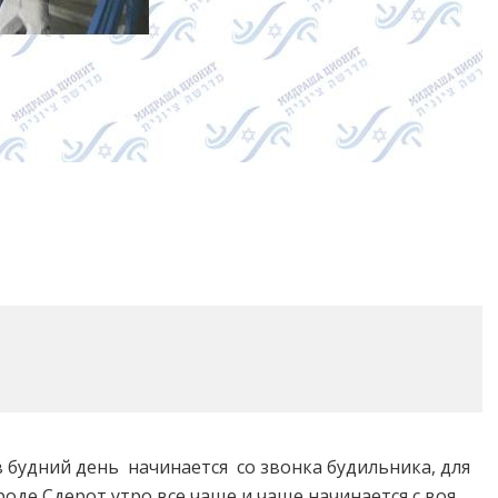
в будний день начинается со звонка будильника, для
роде Сдерот утро все чаще и чаще начинается с воя