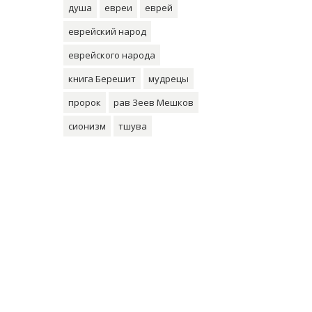
душа
евреи
еврей
еврейский народ
еврейского народа
книга Берешит
мудрецы
пророк
рав Зеев Мешков
сионизм
тшува