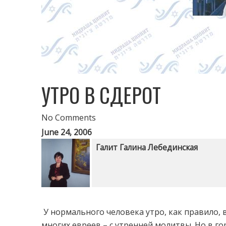
УТРО В СДЕРОТ
No Comments
June 24, 2006
Галит Галина Лебединская
У нормального человека утро, как правило, 
многих евреев – с утренней молитвы. Но в го