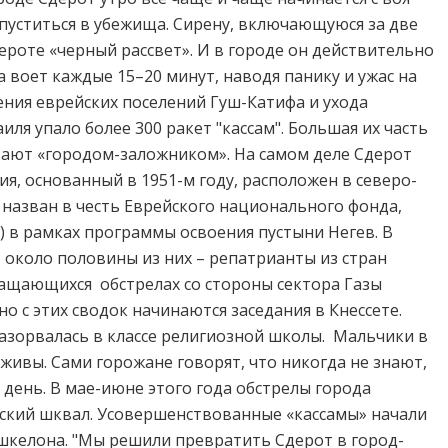
пуститься в убежища. Сирену, включающуюся за две
ероте «черный рассвет». И в городе он действительно
 воет каждые 15–20 минут, наводя панику и ужас на
ения еврейских поселений Гуш-Катифа и ухода
ля упало более 300 ракет "кассам". Большая их часть
вают «городом-заложником». На самом деле Cдерот
ия, основанный в 1951-м году, расположен в северо-
 назван в честь Еврейского национального фонда,
) в рамках программы освоения пустыни Негев. В
, около половины из них – репатрианты из стран
ащающихся обстрелах со стороны сектора Газы
о с этих сводок начинаются заседания в Кнессете.
разорвалась в классе религиозной школы. Мальчики в
 живы. Сами горожане говорят, что никогда не знают,
 день. В мае-июне этого года обстрелы города
кий шквал. Усовершенствованные «кассамы» начали
шкелона. "Мы решили превратить Сдерот в город-