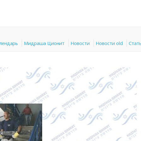
алендарь
Мидраша Ционит
Новости
Новости old
Стат