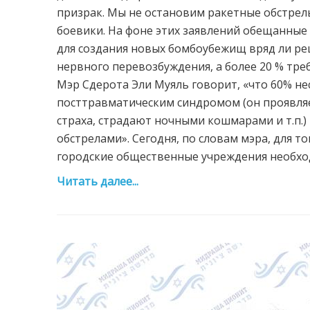
призрак. Мы не остановим ракетные обстрелы 
боевики. На фоне этих заявлений обещанны
для создания новых бомбоубежищ вряд ли ре
нервного перевозбуждения, а более 20 % тр
Мэр Сдерота Эли Муяль говорит, «что 60% 
посттравматическим синдромом (он проявляе
страха, страдают ночными кошмарами и т.п.
обстрелами». Сегодня, по словам мэра, для т
городские общественные учреждения необход
Читать далее...