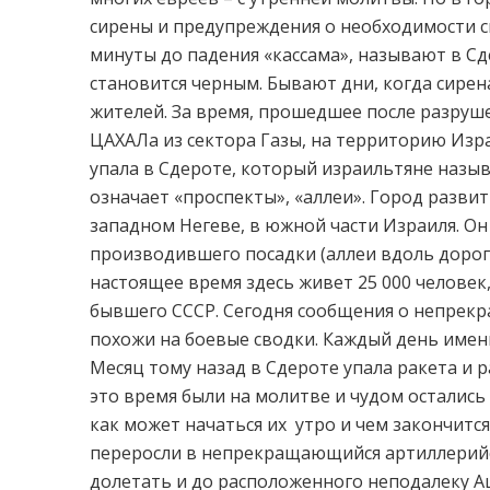
сирены и предупреждения о необходимости с
минуты до падения «кассама», называют в Сд
становится черным. Бывают дни, когда сирена
жителей. За время, прошедшее после разруш
ЦАХАЛа из сектора Газы, на территорию Израи
упала в Сдероте, который израильтяне назы
означает «проспекты», «аллеи». Город развит
западном Негеве, в южной части Израиля. Он
производившего посадки (аллеи вдоль дорог
настоящее время здесь живет 25 000 человек
бывшего СССР. Сегодня сообщения о непрекр
похожи на боевые сводки. Каждый день именн
Месяц тому назад в Сдероте упала ракета и 
это время были на молитве и чудом остались
как может начаться их утро и чем закончится
переросли в непрекращающийся артиллерийс
долетать и до расположенного неподалеку А