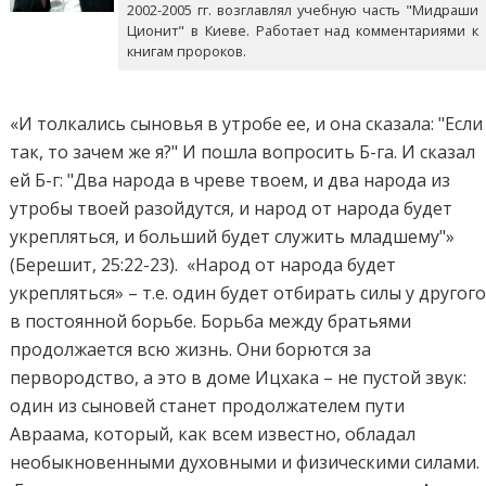
2002-2005 гг. возглавлял учебную часть "Мидраши
Ционит" в Киеве. Работает над комментариями к
книгам пророков.
«И толкались сыновья в утробе ее, и она сказала: "Если
так, то зачем же я?" И пошла вопросить Б-га. И сказал
ей Б-г: "Два народа в чреве твоем, и два народа из
утробы твоей разойдутся, и народ от народа будет
укрепляться, и больший будет служить младшему"»
(Берешит, 25:22-23). «Народ от народа будет
укрепляться» – т.е. один будет отбирать силы у другог
в постоянной борьбе. Борьба между братьями
продолжается всю жизнь. Они борются за
первородство, а это в доме Ицхака – не пустой звук:
один из сыновей станет продолжателем пути
Авраама, который, как всем известно, обладал
необыкновенными духовными и физическими силами.