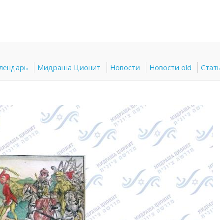
алендарь
Мидраша Ционит
Новости
Новости old
Стат