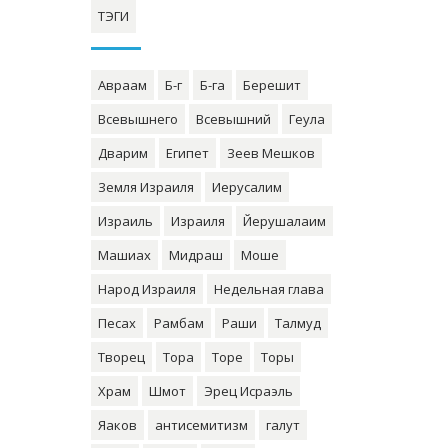
ТЭГИ
Авраам
Б-г
Б-га
Берешит
Всевышнего
Всевышний
Геула
Дварим
Египет
Зеев Мешков
Земля Израиля
Иерусалим
Израиль
Израиля
Йерушалаим
Машиах
Мидраш
Моше
Народ Израиля
Недельная глава
Песах
Рамбам
Раши
Талмуд
Творец
Тора
Торе
Торы
Храм
Шмот
Эрец Исраэль
Яаков
антисемитизм
галут