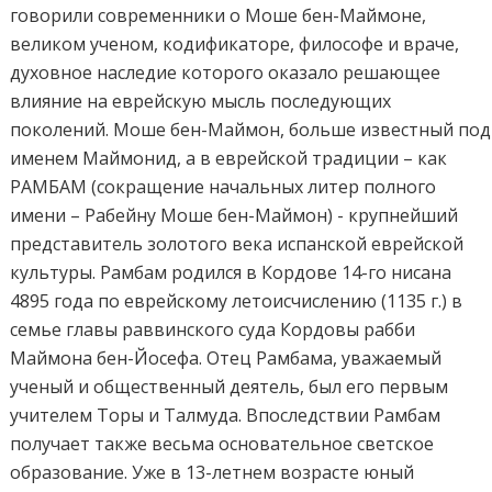
говорили современники о Моше бен-Маймоне,
великом ученом, кодификаторе, философе и враче,
духовное наследие которого оказало решающее
влияние на еврейскую мысль последующих
поколений. Моше бен-Маймон, больше известный под
именем Маймонид, а в еврейской традиции – как
РАМБАМ (сокращение начальных литер полного
имени – Рабейну Моше бен-Маймон) - крупнейший
представитель золотого века испанской еврейской
культуры. Рамбам родился в Кордове 14-го нисана
4895 года по еврейскому летоисчислению (1135 г.) в
семье главы раввинского суда Кордовы рабби
Маймона бен-Йосефа. Отец Рамбама, уважаемый
ученый и общественный деятель, был его первым
учителем Торы и Талмуда. Впоследствии Рамбам
получает также весьма основательное светское
образование. Уже в 13-летнем возрасте юный