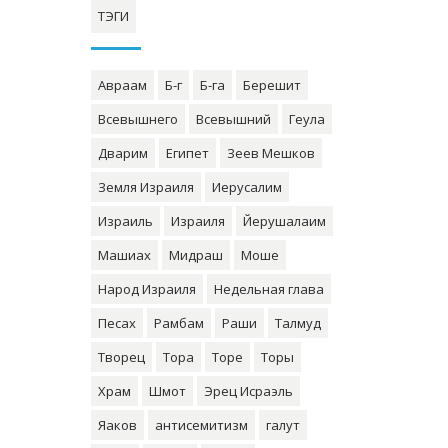
ТЭГИ
Авраам
Б-г
Б-га
Берешит
Всевышнего
Всевышний
Геула
Дварим
Египет
Зеев Мешков
Земля Израиля
Иерусалим
Израиль
Израиля
Йерушалаим
Машиах
Мидраш
Моше
Народ Израиля
Недельная глава
Песах
Рамбам
Раши
Талмуд
Творец
Тора
Торе
Торы
Храм
Шмот
Эрец Исраэль
Яаков
антисемитизм
галут