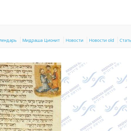
алендарь
Мидраша Ционит
Новости
Новости old
Стат