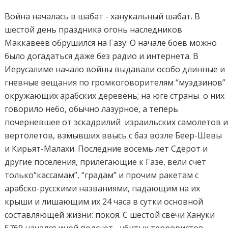
Война началась в шабат - ханукальный шабат. В
шестой день праздника огонь наследников
Маккавеев обрушился на Газу. О начале боев можно
было догадаться даже без радио и интернета. В
Иерусалиме начало войны выдавали особо длинные и
гневные вещания по громкоговорителям “муэдзинов”
окружающих арабских деревень; на юге страны о них
говорило небо, обычно лазурное, а теперь
почерневшее от эскадрилий израильских самолетов 
вертолетов, взмывших ввысь с баз возле Беер-Шевы
и Кирьят-Малахи. Последние восемь лет Сдерот и
другие поселения, прилегающие к Газе, вели счет
только“кассамам”, “градам” и прочим ракетам с
арабско-русскими названиями, падающим на их
крыши и лишающим их 24 часа в сутки основной
составляющей жизни: покоя. С шестой свечи Хануки