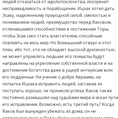
людей отказаться от идолопоклонства, искоренит
несправедливость и порабощение. Ицхак хотел дать
Эсаву, наделенному природной силой, смелостью и
пониманием людей, преимущество перед Яаковом,
отличавшимся способностями в постижении Торы,
чтобы Эсав смог стать властителем, способным
повлиять на весь мир. Но Всевышний отверг и этот
план, ибо тот, кто не обладает высокой духовностью,
не может управлять людьми: его помыслы будут
направлены на укрепление собственной власти и на
достижение богатства даже в ущерб интересам всех
его подданных. Ни учение о добре Авраама, ни
попытка Ицхака исправить людей, заставив их
поступать хорошо, не принесли успеха. Яаков также
постоянно размышлял над судьбами мира и искал пут
его исправления. Возможно, есть третий путь? Когда
Яаков был вынужден убежать из дома, он не
отправился сразу в Падан Арам, куда велел ему идти