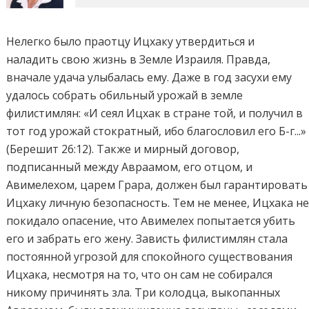
Нелегко было праотцу Ицхаку утвердиться и
наладить свою жизнь в Земле Израиля. Правда,
вначале удача улыбалась ему. Даже в год засухи ему
удалось собрать обильный урожай в земле
филистимлян: «И сеял Ицхак в стране той, и получил в
тот год урожай стократный, ибо благословил его Б-г...»
(Берешит 26:12). Также и мирный договор,
подписанный между Авраамом, его отцом, и
Авимелехом, царем Грара, должен был гарантировать
Ицхаку личную безопасность. Тем не менее, Ицхака н
покидало опасение, что Авимелех попытается убить
его и забрать его жену. Зависть филистимлян стала
постоянной угрозой для спокойного существования
Ицхака, несмотря на то, что он сам не собирался
никому причинять зла. Три колодца, выкопанных