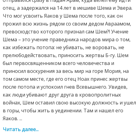
отец, а задержался на 14 лет в иешиве Шема и Эвера.
Что мог усвоить Яаков у Шема после того, как он
прожил всю жизнь рядом со своим дедом Авраамом,
превосходство которого признал сам Шем?! Учение
Шема – это учение праведника народов мира о том,
как избежать потопа: не убивать, не воровать, не
прелюбодействовать, приносить жертвы Б-гу. Шем
был первосвященником всего человечества и
приносил воскурения за весь мир на горе Мория, на
том самом месте, где его отец Ноах принес жертвы
после потопа и успокоил гнев Всевышнего. Увидев,
как люди убивают друг друга в кровопролитных
войнах, Шем оставил свою высокую должность и уше
в горы, чтобы жить в уединении. Там и нашел его
Яаков. ...
Читать далее...