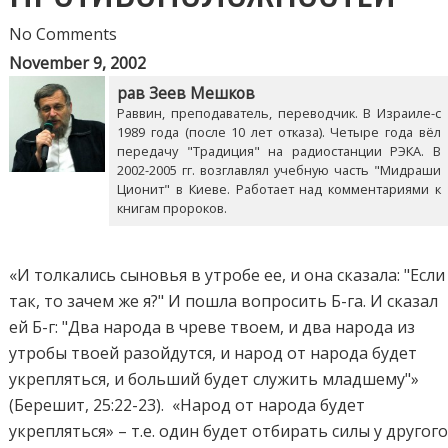
No Comments
November 9, 2002
рав Зеев Мешков
Раввин, преподаватель, переводчик. В Израиле-с
1989 года (после 10 лет отказа). Четыре года вёл
передачу "Традиция" на радиостанции РЭКА. В
2002-2005 гг. возглавлял учебную часть "Мидраши
Ционит" в Киеве. Работает над комментариями к
книгам пророков.
«И толкались сыновья в утробе ее, и она сказала: "Если
так, то зачем же я?" И пошла вопросить Б-га. И сказал
ей Б-г: "Два народа в чреве твоем, и два народа из
утробы твоей разойдутся, и народ от народа будет
укрепляться, и больший будет служить младшему"»
(Берешит, 25:22-23). «Народ от народа будет
укрепляться» – т.е. один будет отбирать силы у другог