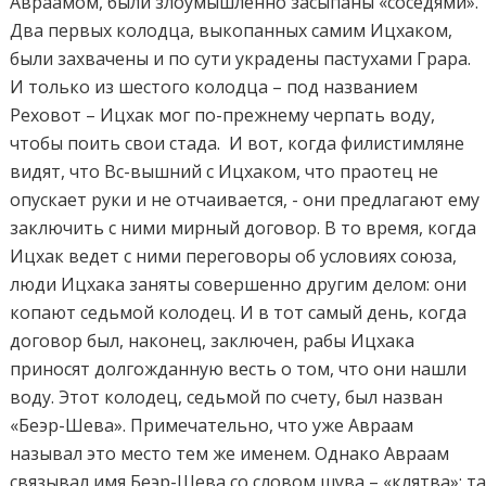
Авраамом, были злоумышленно засыпаны «соседями».
Два первых колодца, выкопанных самим Ицхаком,
были захвачены и по сути украдены пастухами Грара.
И только из шестого колодца – под названием
Реховот – Ицхак мог по-прежнему черпать воду,
чтобы поить свои стада. И вот, когда филистимляне
видят, что Вс-вышний с Ицхаком, что праотец не
опускает руки и не отчаивается, - они предлагают ему
заключить с ними мирный договор. В то время, когда
Ицхак ведет с ними переговоры об условиях союза,
люди Ицхака заняты совершенно другим делом: они
копают седьмой колодец. И в тот самый день, когда
договор был, наконец, заключен, рабы Ицхака
приносят долгожданную весть о том, что они нашли
воду. Этот колодец, седьмой по счету, был назван
«Беэр-Шева». Примечательно, что уже Авраам
называл это место тем же именем. Однако Авраам
связывал имя Беэр-Шева со словом шува – «клятва»; т