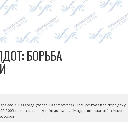
ДОТ: БОРЬБА
Й
раиле-с 1989 года (после 10 лет отказа). Четыре года вёл передачу
02-2005 гг. возглавлял учебную часть "Мидраши Ционит" в Киеве.
ророков.