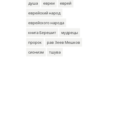
душа
евреи
еврей
еврейский народ
еврейского народа
книга Берешит
мудрецы
пророк
рав Зеев Мешков
сионизм
тшува