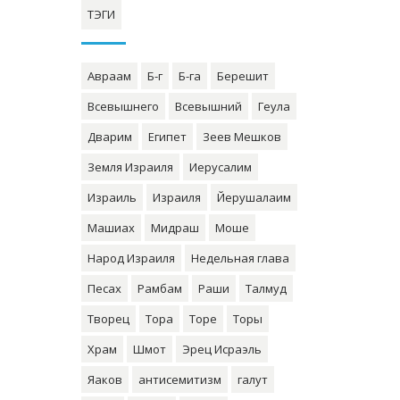
ТЭГИ
Авраам
Б-г
Б-га
Берешит
Всевышнего
Всевышний
Геула
Дварим
Египет
Зеев Мешков
Земля Израиля
Иерусалим
Израиль
Израиля
Йерушалаим
Машиах
Мидраш
Моше
Народ Израиля
Недельная глава
Песах
Рамбам
Раши
Талмуд
Творец
Тора
Торе
Торы
Храм
Шмот
Эрец Исраэль
Яаков
антисемитизм
галут