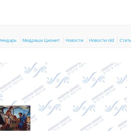
алендарь
Мидраша Ционит
Новости
Новости old
Стат