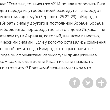
ла: "Если так, то зачем же я?" И пошла вопросить Б-га.
и два народа из утробы твоей разойдутся, и народ от
лужить младшему"» (Берешит, 25:22-23). «Народ от
отбирать силы у другого в постоянной борьбе. Борьба
 борются за первородство, а это в доме Ицхака – не
ателем пути Авраама, который, как всем известно,
ескими силами. Если у кого-то оставались сомнения
гненной печи, когда Нимрод хотел расправиться с
когда он с тремястами своих слуг и приверженцев
ком всех племен Земли Кнаан и стали называть
ы и этот титул? Братьям-близнецам есть за что