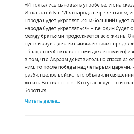
«И толкались сыновья в утробе ее, и она сказа
И сказал ей Б-г: "Два народа в чреве твоем, 
народа будет укрепляться, и больший будет с
народа будет укрепляться» – т.е. один будет 
между братьями продолжается всю жизнь. Они
пустой звук: один из сыновей станет продолж
обладал необыкновенными духовными и физич
в том, что Авраам действительно спасся из о
ним, то после победы над четырьмя царями, 
разбил целое войско, его объявили священни
«князь Всесильного». Кто унаследует эти сил
бороться. ...
Читать далее...