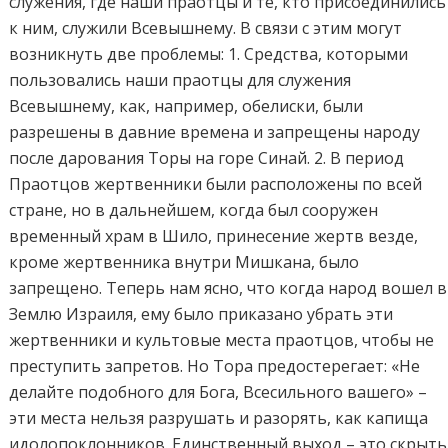
служения, где наши праотцы и те, кто присоединились
к ним, служили Всевышнему. В связи с этим могут
возникнуть две проблемы: 1. Средства, которыми
пользовались наши праотцы для служения
Всевышнему, как, например, обелиски, были
разрешены в давние времена и запрещены народу
после дарования Торы на горе Синай. 2. В период
Праотцов жертвенники были расположены по всей
стране, но в дальнейшем, когда был сооружен
временный храм в Шило, принесение жертв везде,
кроме жертвенника внутри Мишкана, было
запрещено. Теперь нам ясно, что когда народ вошел в
Землю Израиля, ему было приказано убрать эти
жертвенники и культовые места праотцов, чтобы не
преступить запретов. Но Тора предостерегает: «Не
делайте подобного для Бога, Всесильного вашего» –
эти места нельзя разрушать и разорять, как капища
идолопоклонников. Единственный выход – это скрыть