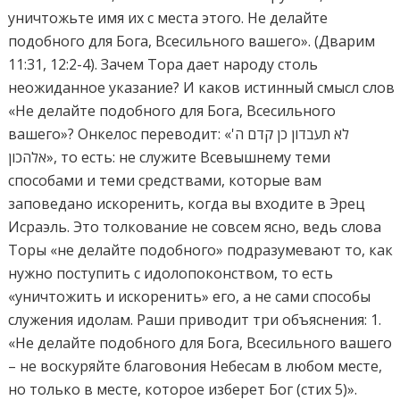
уничтожьте имя их с места этого. Не делайте
подобного для Бога, Всесильного вашего». (Дварим
11:31, 12:2-4). Зачем Тора дает народу столь
неожиданное указание? И каков истинный смысл слов
«Не делайте подобного для Бога, Всесильного
вашего»? Онкелос переводит: «לא תעבדון כן קדם ה'
אלהכון», то есть: не служите Всевышнему теми
способами и теми средствами, которые вам
заповедано искоренить, когда вы входите в Эрец
Исраэль. Это толкование не совсем ясно, ведь слова
Торы «не делайте подобного» подразумевают то, как
нужно поступить с идолопоконством, то есть
«уничтожить и искоренить» его, а не сами способы
служения идолам. Раши приводит три объяснения: 1.
«Не делайте подобного для Бога, Всесильного вашего
– не воскуряйте благовония Небесам в любом месте,
но только в месте, которое изберет Бог (стих 5)».