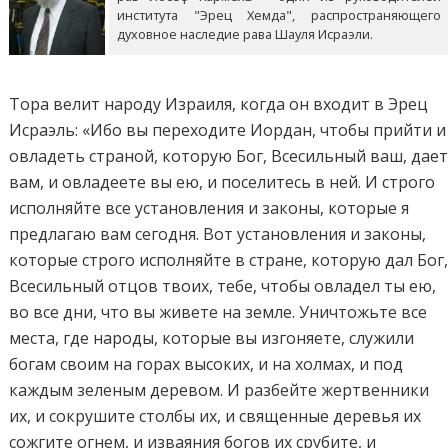
института "Эрец Хемда", распространяющего
духовное наследие рава Шауля Исраэли.
Тора велит народу Израиля, когда он входит в Эрец
Исраэль: «Ибо вы переходите Иордан, чтобы прийти и
овладеть страной, которую Бог, Всесильный ваш, дае
вам, и овладеете вы ею, и поселитесь в ней. И строго
исполняйте все установления и законы, которые я
предлагаю вам сегодня. Вот установления и законы,
которые строго исполняйте в стране, которую дал Бог
Всесильный отцов твоих, тебе, чтобы овладел ты ею,
во все дни, что вы живете на земле. Уничтожьте все
места, где народы, которые вы изгоняете, служили
богам своим на горах высоких, и на холмах, и под
каждым зеленым деревом. И разбейте жертвенники
их, и сокрушите столбы их, и священные деревья их
сожгите огнем, и изваяния богов их срубите, и