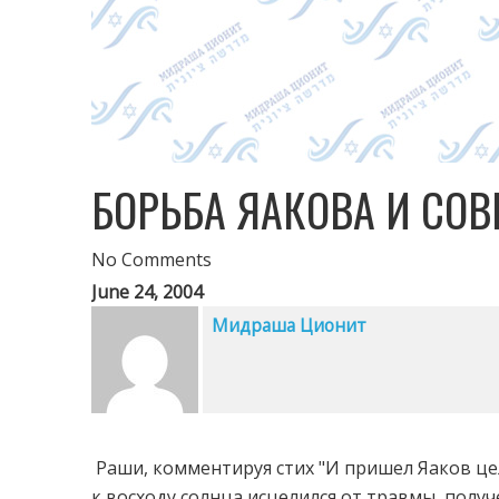
БОРЬБА ЯАКОВА И СО
No Comments
June 24, 2004
Мидраша Ционит
Раши, комментируя стих "И пришел Яаков цел
к восходу солнца исцелился от травмы, получ