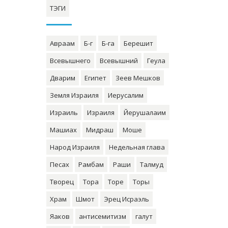
ТЭГИ
Авраам
Б-г
Б-га
Берешит
Всевышнего
Всевышний
Геула
Дварим
Египет
Зеев Мешков
Земля Израиля
Иерусалим
Израиль
Израиля
Йерушалаим
Машиах
Мидраш
Моше
Народ Израиля
Недельная глава
Песах
Рамбам
Раши
Талмуд
Творец
Тора
Торе
Торы
Храм
Шмот
Эрец Исраэль
Яаков
антисемитизм
галут