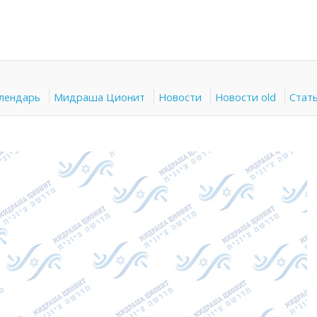
алендарь
Мидраша Ционит
Новости
Новости old
Стат