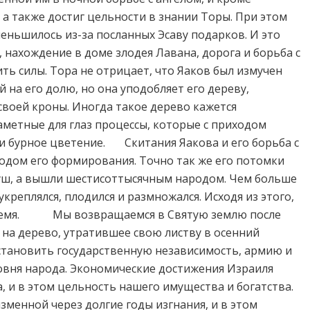
 а также достиг цельности в знании Торы. При этом
меньшилось из-за посланных Эсаву подарков. И это
 нахождение в доме злодея Лавана, дорога и борьба с
ть силы. Тора не отрицает, что Яаков был измучен
на его долю, но она уподобляет его дереву,
воей кроны. Иногда такое дерево кажется
аметные для глаз процессы, которые с приходом
 и бурное цветение. Скитания Яакова и его борьба с
иодом его формирования. Точно так же его потомки
 душ, а вышли шестисоттысячным народом. Чем больше
креплялся, плодился и размножался. Исходя из этого,
 время. Мы возвращаемся в Святую землю после
 на дерево, утратившее свою листву в осенний
сстановить государственную независимость, армию и
ровня народа. Экономические достижения Израиля
, и в этом цельность нашего имущества и богатства.
зменной через долгие годы изгнания, и в этом