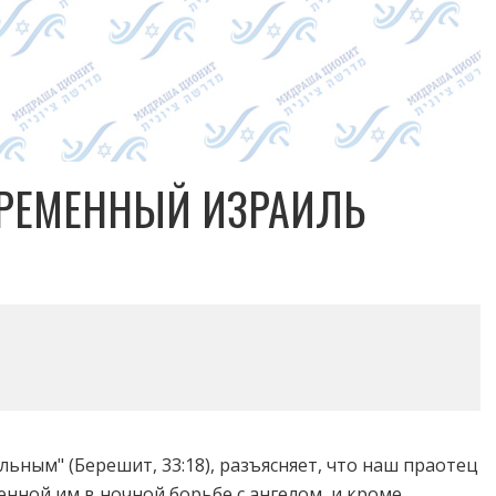
ВРЕМЕННЫЙ ИЗРАИЛЬ
ьным" (Берешит, 33:18), разъясняет, что наш праотец
енной им в ночной борьбе с ангелом, и кроме