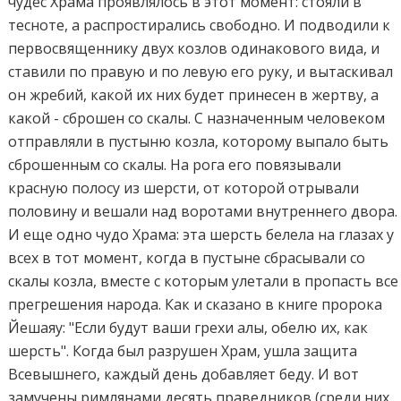
чудес Храма проявлялось в этот момент: стояли в
тесноте, а распростирались свободно. И подводили к
первосвященнику двух козлов одинакового вида, и
ставили по правую и по левую его руку, и вытаскивал
он жребий, какой их них будет принесен в жертву, а
какой - сброшен со скалы. С назначенным человеком
отправляли в пустыню козла, которому выпало быть
сброшенным со скалы. На рога его повязывали
красную полосу из шерсти, от которой отрывали
половину и вешали над воротами внутреннего двора.
И еще одно чудо Храма: эта шерсть белела на глазах у
всех в тот момент, когда в пустыне сбрасывали со
скалы козла, вместе с которым улетали в пропасть все
прегрешения народа. Как и сказано в книге пророка
Йешаяу: "Если будут ваши грехи алы, обелю их, как
шерсть". Когда был разрушен Храм, ушла защита
Всевышнего, каждый день добавляет беду. И вот
замучены римлянами десять праведников (среди них