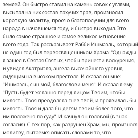
землей. Он быстро ставил на камень совок с углями,
высыпал на них состав пахучих трав, произносил
короткую молитву, прося о благополучии для всего
народа в начавшемся году, и быстро выходил. Это
было самое страшное и самое великое мгновение
всего года. Так рассказывает Рабби Ишмаэль, которы
не один год был первосвященником Храма: "Однажды
я зашел в Святая Святых, чтобы принести воскурения,
и увидел Акатриэля, ангела высочайшего уровня,
сидящим на высоком престоле. И сказал он мне:
"Ишмаэль, сын мой, благослови меня". И сказал я ему:
"Пусть будет желанно перед лицом Твоим, чтобы
милость Твоя преодолела гнев твой, и проявилась бы
милость Твоя и дала бы детям твоим более того, что
им положено по суду". И качнул он головой (в знак
согласия). С тех пор, как разрушен Храм, мы, произнося
молитву, пытаемся описать словами то, что