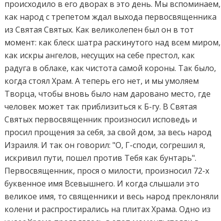
происходило в его дворах в это день. Мы вспоминаем,
как народ с трепетом ждал выхода первосвященника
из Святая Святых. Как великолепен был он в тот
момент: как блеск шатра раскинутого над всем миром,
как искры ангелов, несущих на себе престол, как
радуга в облаке, как чистота самой короны. Так было,
когда стоял Храм. А теперь его нет, и мы умоляем
Творца, чтобы вновь было нам даровано место, где
человек может так приблизиться к Б-гу. В Святая
Святых первосвященник произносил исповедь и
просил прощения за себя, за свой дом, за весь народ
Израиля. И так он говорил: "О, Г-споди, согрешил я,
искривил пути, пошел против Тебя как бунтарь".
Первосвященник, прося о милости, произносил 72-х
буквенное имя Всевышнего. И когда слышали это
великое имя, то священники и весь народ преклоняли
колени и распростирались на плитах Храма. Одно из