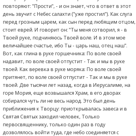
повторяют: "Прости", - и он знает, что в ответ в этот
день звучит с Небес салахти ("уже простил"). Как слуга
перед грозным царем, как сын перед любящим отцом,
стоит еврей. И говорит он: "Ты меня сотворил, я - в
Твоей руке, подчиняюсь Твоей воле. И в этом мое
величайшее счастье, ибо Ты - царь наш, отец наш".
Вот, как глина в руке горшечника: По воле своей
надавит, по воле своей отпустит - Так и мы в руке
твоей. Как веревка в руке моряка: По воле своей
притянет, по воле своей отпустит - Так и мы в руке
твоей. Две тысячи лет назад, когда в Иерусалиме, на
горе Мория, еще возвышался Храм, в его дворах
собирался чуть ли не весь народ. Это был день
приближения к Творцу: приоткрывалась завеса и в
Святая Святых заходил человек, Только
первосвященнику, только один раз в году
дозволялось войти туда, где небо соединяется с