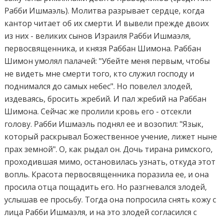
Рабби Ишмаэль). Молитва разрывает сердце, когда
кантор читает об их смерти. И вывели прежде двоих
из них - великих сынов Израиля Рабби Ишмаэля,
первосвященника, и князя Раббан Шимона. Раббан
Шимон умолял палачей: "Убейте меня первым, чтобы
не видеть мне смерти того, кто служил господу и
поднимался до самых небес". Но повелел злодей,
издеваясь, бросить жребий. И пал жребий на Раббан
Шимона. Сейчас же пролили кровь его - отсекли
голову. Рабби Ишмаэль поднял ее и возопил: "Язык,
который раскрывал Божественное учение, лижет нын
прах земной". О, как рыдал он. Дочь тирана римского,
проходившая мимо, остановилась узнать, откуда этот
вопль. Красота первосвященника поразила ее, и она
просила отца пощадить его. Но разгневался злодей,
услышав ее просьбу. Тогда она попросила снять кожу с
лица Рабби Ишмаэля, и на это злодей согласился с