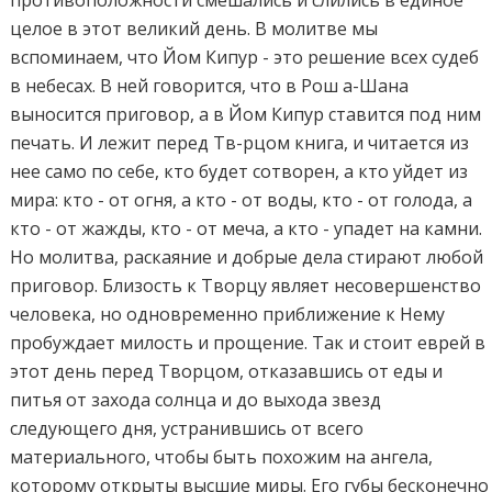
противоположности смешались и слились в единое
целое в этот великий день. В молитве мы
вспоминаем, что Йом Кипур - это решение всех судеб
в небесах. В ней говорится, что в Рош а-Шана
выносится приговор, а в Йом Кипур ставится под ним
печать. И лежит перед Тв-рцом книга, и читается из
нее само по себе, кто будет сотворен, а кто уйдет из
мира: кто - от огня, а кто - от воды, кто - от голода, а
кто - от жажды, кто - от меча, а кто - упадет на камни.
Но молитва, раскаяние и добрые дела стирают любой
приговор. Близость к Творцу являет несовершенство
человека, но одновременно приближение к Нему
пробуждает милость и прощение. Так и стоит еврей в
этот день перед Творцом, отказавшись от еды и
питья от захода солнца и до выхода звезд
следующего дня, устранившись от всего
материального, чтобы быть похожим на ангела,
которому открыты высшие миры. Его губы бесконечно