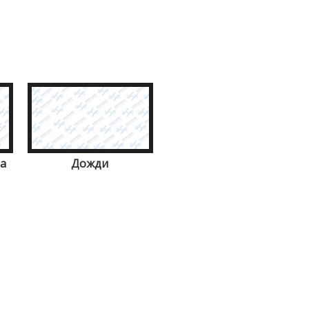
а
Дожди