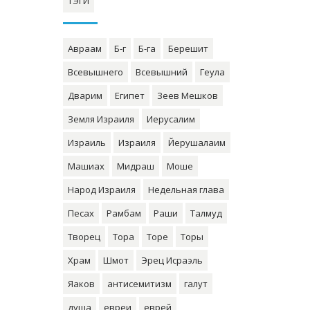
ТЭГИ
Авраам
Б-г
Б-га
Берешит
Всевышнего
Всевышний
Геула
Дварим
Египет
Зеев Мешков
Земля Израиля
Иерусалим
Израиль
Израиля
Йерушалаим
Машиах
Мидраш
Моше
Народ Израиля
Недельная глава
Песах
Рамбам
Раши
Талмуд
Творец
Тора
Торе
Торы
Храм
Шмот
Эрец Исраэль
Яаков
антисемитизм
галут
душа
евреи
еврей