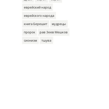
еврейский народ
еврейского народа
книга Берешит
мудрецы
пророк
рав Зеев Мешков
сионизм
тшува