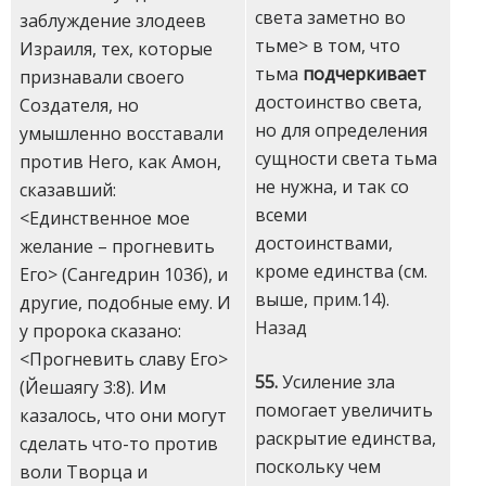
света заметно во
заблуждение злодеев
тьме> в том, что
Израиля, тех, которые
тьма
подчеркивает
признавали своего
достоинство света,
Создателя, но
но для определения
умышленно восставали
сущности света тьма
против Него, как Амон,
не нужна, и так со
сказавший:
всеми
<Единственное мое
достоинствами,
желание – прогневить
кроме единства (см.
Его> (Сангедрин 103б), и
выше,
прим.14
).
другие, подобные ему. И
Назад
у пророка сказано:
<Прогневить славу Его>
55.
Усиление зла
(Йешаягу 3:8). Им
помогает увеличить
казалось, что они могут
раскрытие единства,
сделать что-то против
поскольку чем
воли Творца и