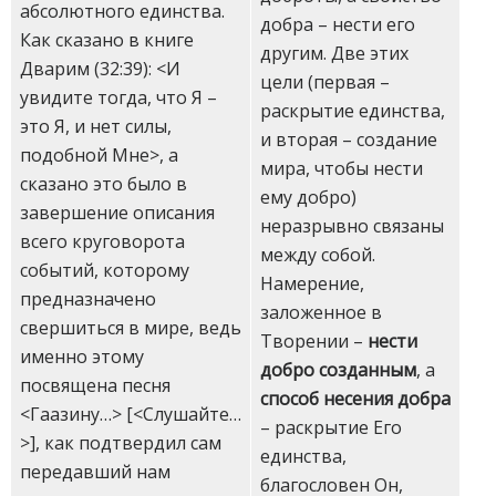
абсолютного единства.
добра – нести его
Как сказано в книге
другим. Две этих
Дварим (32:39): <И
цели (первая –
увидите тогда, что Я –
раскрытие единства,
это Я, и нет силы,
и вторая – создание
подобной Мне>, а
мира, чтобы нести
сказано это было в
ему добро)
завершение описания
неразрывно связаны
всего круговорота
между собой.
событий, которому
Намерение,
предназначено
заложенное в
свершиться в мире, ведь
Творении –
нести
именно этому
добро созданным
, а
посвящена песня
способ несения добра
<Гаазину…> [<Слушайте…
– раскрытие Его
>], как подтвердил сам
единства,
передавший нам
благословен Он,