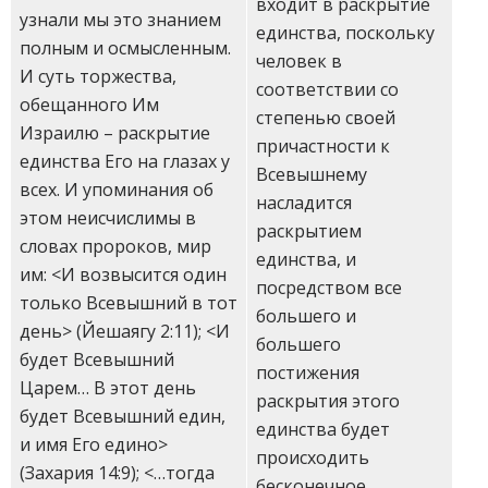
входит в раскрытие
узнали мы это знанием
единства, поскольку
полным и осмысленным.
человек в
И суть торжества,
соответствии со
обещанного Им
степенью своей
Израилю – раскрытие
причастности к
единства Его на глазах у
Всевышнему
всех. И упоминания об
насладится
этом неисчислимы в
раскрытием
словах пророков, мир
единства, и
им: <И возвысится один
посредством все
только Всевышний в тот
большего и
день> (Йешаягу 2:11); <И
большего
будет Всевышний
постижения
Царем… В этот день
раскрытия этого
будет Всевышний един,
единства будет
и имя Его едино>
происходить
(Захария 14:9); <…тогда
бесконечное