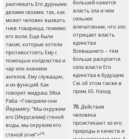
большей кажется
разгневать Его дурными
власть зла и чем
делами своими, так, как
сильнее
может человек вызвать
впечатление, что зло
гнев товарища, помимо
отрицает власть
его воли. Еще были
единства
такие, которые хотели
Всевышнего – тем
противостоять Ему с
больше раскроется
помощью колдовства и
сила власти Его
чар или знанием
единства в будущем.
ангелов, Ему служащих,
См. об этом также в
и их функций. Как
прим.
65
.
Назад
говорит мидраш Эйха
Раба: <Говорили они
70.
Действия
Йермиягу: "Мы окружим
человека
его [Иерусалим] стеной
проистекают из его
воды, мы окружим его
природы и качеств и
24
стеной огня">
.
инициируются ими. А