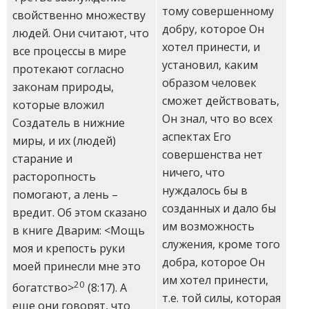
тому совершенному
свойственно множеству
добру, которое Он
людей. Они считают, что
хотел принести, и
все процессы в мире
установил, каким
протекают согласно
образом человек
законам природы,
сможет действовать,
которые вложил
Он знал, что во всех
Создатель в нижние
аспектах Его
миры, и их (людей)
совершенства нет
старание и
ничего, что
расторопность
нуждалось бы в
помогают, а лень –
созданных и дало бы
вредит. Об этом сказано
им возможность
в книге Дварим: <Мощь
служения, кроме того
моя и крепость руки
добра, которое Он
моей принесли мне это
им хотел принести,
20
богатство>
(8:17). А
т.е. той силы, которая
еще они говорят, что