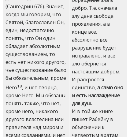
(Сангедрин 67б). Значит,
добро. Т.е. сначала
когда мы говорим, что
злу дана свобода
Святой, благословен Он,
проявления, а в
един, недостаточно
конце все,
понять, что Он один
абсолютно все
обладает абсолютным
разрушение будет
существованием, то
исправлено, и все
есть нет никого другого,
зло обернется
чье существование было
настоящим добром.
бы обязательным, кроме
И раскроется
18
единство,
а само оно
Него
, и нет творца,
и есть наслаждение
кроме Него. Мы обязаны
для душ.
понять также, что нет,
И в той же книге
кроме него, никакого
пишет Рабейну в
другого властелина или
объяснении к
правителя над миром и
четвертым вратам
всеми созданиями, и нет