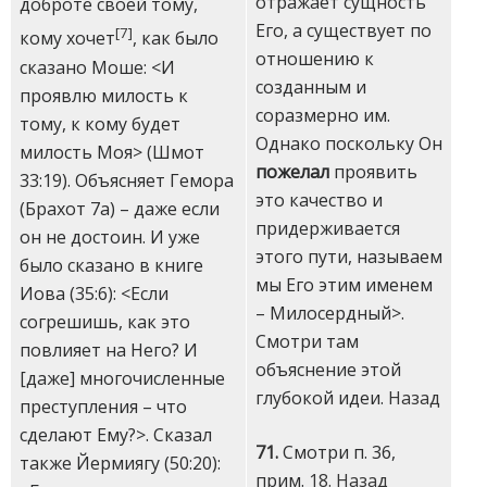
отражает сущность
доброте своей тому,
Его, а существует по
[7]
кому хочет
, как было
отношению к
сказано Моше: <И
созданным и
проявлю милость к
соразмерно им.
тому, к кому будет
Однако поскольку Он
милость Моя> (Шмот
пожелал
проявить
33:19). Объясняет Гемора
это качество и
(Брахот 7а) – даже если
придерживается
он не достоин. И уже
этого пути, называем
было сказано в книге
мы Его этим именем
Иова (35:6): <Если
– Милосердный>.
согрешишь, как это
Смотри там
повлияет на Него? И
объяснение этой
[даже] многочисленные
глубокой идеи.
Назад
преступления – что
сделают Ему?>. Сказал
71.
Смотри п. 36,
также Йермиягу (50:20):
прим.
18.
Назад