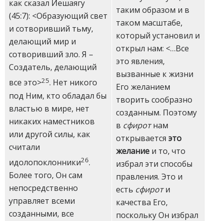
как сказал Йешаягу
таким образом и в
(45:7): <Образующий свет
таком масштабе,
и сотворивший тьму,
который установил и
делающий мир и
открыл нам: <…Все
сотворивший зло. Я –
это явления,
Создатель, делающий
вызванные к жизни
25
все это>
. Нет никого
Его желанием
под Ним, кто обладал бы
творить сообразно
властью в мире, нет
созданным. Поэтому
никаких наместников
в
сфирот
нам
или другой силы, как
открывается
это
считали
желание
и то, что
26
идолопоклонники
.
избрал эти способы
Более того, Он сам
правления. Это и
непосредственно
есть
сфирот
и
управляет всеми
качества Его,
созданными, все
поскольку Он избрал