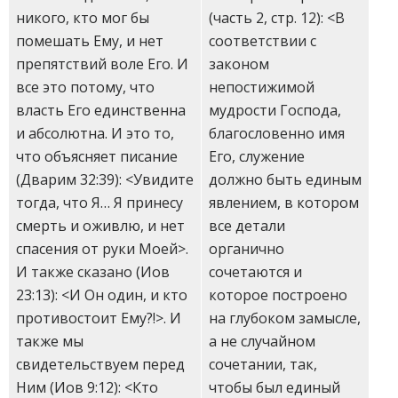
(часть 2, стр. 12): <В
никого, кто мог бы
соответствии с
помешать Ему, и нет
законом
препятствий воле Его. И
непостижимой
все это потому, что
мудрости Господа,
власть Его единственна
благословенно имя
и абсолютна. И это то,
Его, служение
что объясняет писание
должно быть единым
(Дварим 32:39): <Увидите
явлением, в котором
тогда, что Я… Я принесу
все детали
смерть и оживлю, и нет
органично
спасения от руки Моей>.
сочетаются и
И также сказано (Иов
которое построено
23:13): <И Он один, и кто
на глубоком замысле,
противостоит Ему?!>. И
а не случайном
также мы
сочетании, так,
свидетельствуем перед
чтобы был единый
Ним (Иов 9:12): <Кто