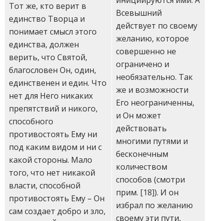
Тот же, кто верит в
Всевышний
единство Творца и
действует по своему
понимает смысл этого
желанию, которое
единства, должен
совершенно не
верить, что Святой,
ограничено и
благословен Он, один,
необязательно. Так
единственен и един. Что
же и возможности
нет для Него никаких
Его неограниченны,
препятствий и никого,
и Он может
способного
действовать
противостоять Ему ни
многими путями и
под каким видом и ни с
бесконечным
какой стороны. Мало
количеством
того, что нет никакой
способов (смотри
власти, способной
прим.
[18]
). И он
противостоять Ему – Он
избрал по желанию
сам создает добро и зло,
своему эти пути,