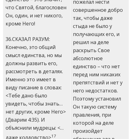
пожелал нести
что Святой, благословен
совершенное добро
Он, один, и нет никого,
так, чтобы даже
кроме Него!
стыда не было у
получающих его, и
36.СКАЗАЛ РАЗУМ:
решил на деле
Конечно, это общий
раскрыть Свое
смысл единства, но мы
абсолютное
должны развить его,
единство – что нет
рассмотреть в деталях.
перед ним никаких
Именно это имеет в
препятствий и нет у
виду писание в словах:
него недостатков.
<Тебе дано было
Поэтому установил
увидеть, чтобы знать…
Он такую систему
нет других, кроме Него>
правления, при
(Дварим 4:35). И
которой на деле
объяснили мудрецы: <…
произойдет
17
даже колдовство>
обращение зла в