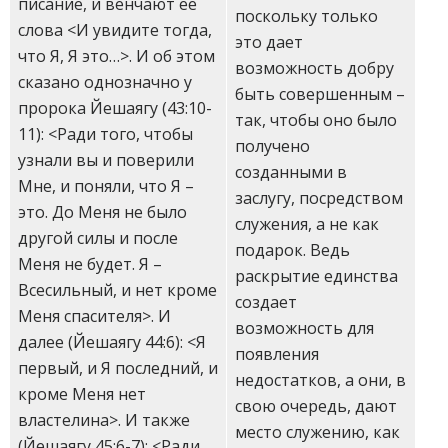
писание, и венчают ее
поскольку только
слова <И увидите тогда,
это дает
что Я, Я это…>. И об этом
возможность добру
сказано однозначно у
быть совершенным –
пророка Йешаягу (43:10-
так, чтобы оно было
11): <Ради того, чтобы
получено
узнали вы и поверили
созданными в
Мне, и поняли, что Я –
заслугу, посредством
это. До Меня не было
служения, а не как
другой силы и после
подарок. Ведь
Меня не будет. Я –
раскрытие единства
Всесильный, и нет кроме
создает
Меня спасителя>. И
возможность для
далее (Йешаягу 44:6): <Я
появления
первый, и Я последний, и
недостатков, а они, в
кроме Меня нет
свою очередь, дают
властелина>. И также
место служению, как
(Йешаягу 45:6-7): <Ради