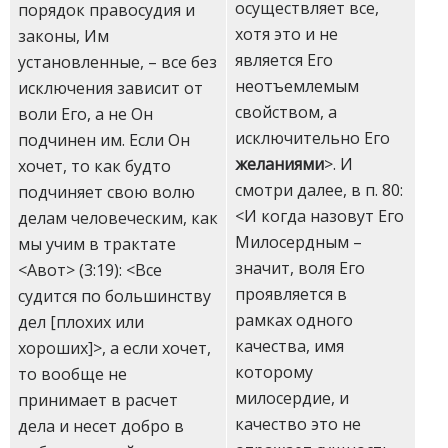
осуществляет все,
порядок правосудия и
хотя это и не
законы, Им
является Его
установленные, – все без
неотъемлемым
исключения зависит от
свойством, а
воли Его, а не Он
исключительно Его
подчинен им. Если Он
желаниями
>. И
хочет, то как будто
смотри далее, в п. 80:
подчиняет свою волю
<И когда назовут Его
делам человеческим, как
Милосердным –
мы учим в трактате
значит, воля Его
<Авот> (3:19): <Все
проявляется в
судится по большинству
рамках одного
дел [плохих или
качества, имя
хороших]>, а если хочет,
которому
то вообще не
милосердие, и
принимает в расчет
качество это не
дела и несет добро в