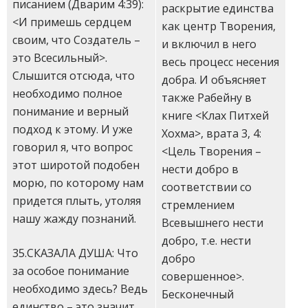
писанием (Дварим 4:39):
раскрытие единства
<И примешь сердцем
как центр Творения,
своим, что Создатель –
и включил в него
это Всесильный>.
весь процесс несения
Слышится отсюда, что
добра. И объясняет
необходимо полное
также Рабейну в
понимание и верный
книге <Клах Питхей
подход к этому. И уже
Хохма>, врата 3, 4:
говорил я, что вопрос
<Цель Творения –
этот широтой подобен
нести добро в
морю, по которому нам
соответствии со
придется плыть, утоляя
стремлением
нашу жажду познаний.
Всевышнего нести
добро, т.е. нести
35.СКАЗАЛА ДУША: Что
добро
за особое понимание
совершенное>.
необходимо здесь? Ведь
Бесконечный
единство – это значит,