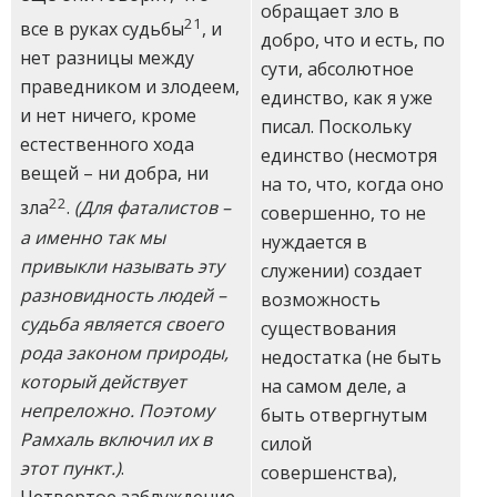
обращает зло в
21
все в руках судьбы
, и
добро, что и есть, по
нет разницы между
сути, абсолютное
праведником и злодеем,
единство, как я уже
и нет ничего, кроме
писал. Поскольку
естественного хода
единство (несмотря
вещей – ни добра, ни
на то, что, когда оно
22
зла
.
(Для фаталистов –
совершенно, то не
а именно так мы
нуждается в
привыкли называть эту
служении) создает
разновидность людей –
возможность
судьба является своего
существования
рода законом природы,
недостатка (не быть
который действует
на самом деле, а
непреложно. Поэтому
быть отвергнутым
Рамхаль включил их в
силой
этот пункт.)
.
совершенства),
Четвертое заблуждение