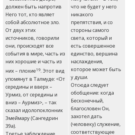
что не будет у него
должен быть напротив
никакого
Него тот, кто являет
препятствия, и со
собой абсолютное зло.
стороны самого
От двух этих
света, который и
источников, говорили
есть совершенное
они, происходят все
единство, вершина
события в мире, часть из
наслаждения,
них хорошие и часть из
которое может быть
19
них – плохие
. Этот вид
у души.
упомянут в Талмуде: <От
Отсюда следует
середины и вверх –
обобщение: когда
Урмиз, от середины и
Бесконечный,
вниз – Аурмиз>, – так
благословен Он,
сказал идолопоклонник
захотел дать
Эмеймару (Сангедрин
(человеку) служение,
39а).
соответствующее
Третье заблуждение