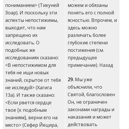
пониманием> (Тикуней
можем и обязаны
Зоар). И поскольку эти
понять его с полной
аспекты непостижимы,
ясностью. Впрочем, и
выходит, что нам
здесь можно
запрещено их
различать более
исследовать. О
глубокие степени
подобных же
постижения (
см.
исследованиях сказано:
предыдущее
<В непостижимом для
примечание
).
Назад
тебя не ищи новых
29.
Мы уже
знаний, скрытое от тебя
объяснили, что
не исследуй> (Хагига
Святой, благословен
13а). И также сказано:
Он, не ограничен
<Если рвется сердце
законами награды и
твое [к подобным
наказания и может
знаниям], верни его на
действовать
место> (Сефер Йецира,