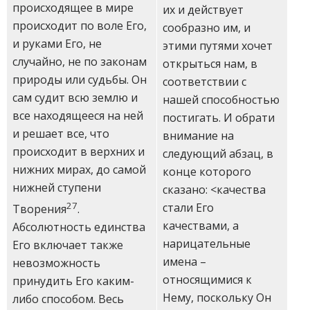
происходящее в мире
их и действует
происходит по воле Его,
сообразно им, и
и руками Его, не
этими путями хочет
случайно, не по законам
открыться нам, в
природы или судьбы. Он
соответствии с
сам судит всю землю и
нашей способностью
все находящееся на ней
постигать. И обрати
и решает все, что
внимание на
происходит в верхних и
следующий абзац, в
нижних мирах, до самой
конце которого
нижней ступени
сказано: <качества
27
стали Его
Творения
.
качествами, а
Абсолютность единства
нарицательные
Его включает также
имена –
невозможность
относящимися к
принудить Его каким-
Нему, поскольку Он
либо способом. Весь