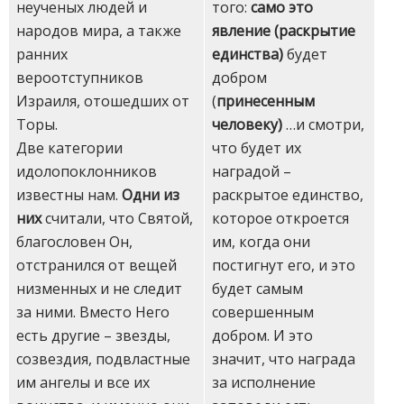
того:
само это
неученых людей и
явление (раскрытие
народов мира, а также
единства)
будет
ранних
добром
вероотступников
(
принесенным
Израиля, отошедших от
человеку)
…и смотри,
Торы.
что будет их
Две категории
наградой –
идолопоклонников
раскрытое единство,
известны нам.
Одни из
которое откроется
них
считали, что Святой,
им, когда они
благословен Он,
постигнут его, и это
отстранился от вещей
будет самым
низменных и не следит
совершенным
за ними. Вместо Него
добром. И это
есть другие – звезды,
значит, что награда
созвездия, подвластные
за исполнение
им ангелы и все их