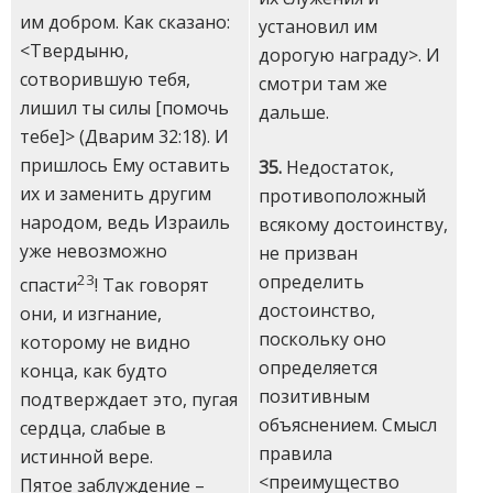
им добром. Как сказано:
установил им
<Твердыню,
дорогую награду>. И
сотворившую тебя,
смотри там же
лишил ты силы [помочь
дальше.
тебе]> (Дварим 32:18). И
пришлось Ему оставить
35.
Недостаток,
их и заменить другим
противоположный
народом, ведь Израиль
всякому достоинству,
уже невозможно
не призван
23
определить
спасти
! Так говорят
достоинство,
они, и изгнание,
поскольку оно
которому не видно
определяется
конца, как будто
позитивным
подтверждает это, пугая
объяснением. Смысл
сердца, слабые в
правила
истинной вере.
<преимущество
Пятое заблуждение –