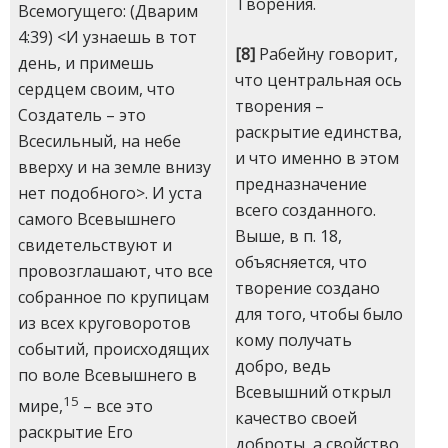
Творения.
Всемогущего: (Дварим
4:39) <И узнаешь в тот
[8]
Рабейну говорит,
день, и примешь
что центральная ось
сердцем своим, что
творения –
Создатель – это
раскрытие единства,
Всесильный, на небе
и что именно в этом
вверху и на земле внизу
предназначение
нет подобного>. И уста
всего созданного.
самого Всевышнего
Выше, в п. 18,
свидетельствуют и
объясняется, что
провозглашают, что все
творение создано
собранное по крупицам
для того, чтобы было
из всех круговоротов
кому получать
событий, происходящих
добро, ведь
по воле Всевышнего в
Всевышний открыл
15
мире,
– все это
качество своей
раскрытие Его
доброты, а свойство