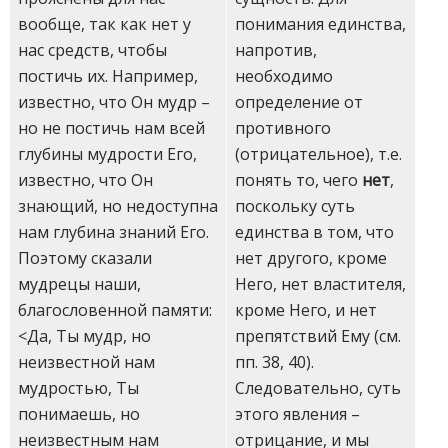
вообще, так как нет у
понимания единства,
нас средств, чтобы
напротив,
постичь их. Например,
необходимо
известно, что Он мудр –
определение от
но не постичь нам всей
противного
глубины мудрости Его,
(отрицательное), т.е.
известно, что Он
понять то, чего
нет
,
знающий, но недоступна
поскольку суть
нам глубина знаний Его.
единства в том, что
Поэтому сказали
нет другого, кроме
мудрецы наши,
Него, нет властителя,
благословенной памяти:
кроме Него, и нет
<Да, Ты мудр, но
препятствий Ему (см.
неизвестной нам
пп. 38, 40).
мудростью, Ты
Следовательно, суть
понимаешь, но
этого явления –
неизвестным нам
отрицание, и мы