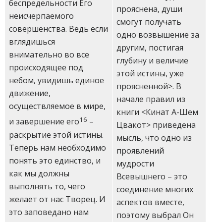
беспредельности Его
прояснена, души
неисчерпаемого
смогут получать
совершенства. Ведь если
одно возвышение за
вглядишься
другим, постигая
внимательно во все
глубину и величие
происходящее под
этой истины, уже
небом, увидишь единое
проясненной>. В
движение,
начале правил из
осуществляемое в мире,
книги <Кинат А-Шем
16
и завершение его
–
Цвакот> приведена
раскрытие этой истины.
мысль, что одно из
Теперь нам необходимо
проявлений
понять это единство, и
мудрости
как мы должны
Всевышнего – это
выполнять то, чего
соединение многих
желает от нас Творец. И
аспектов вместе,
это заповедано нам
поэтому выбрал Он