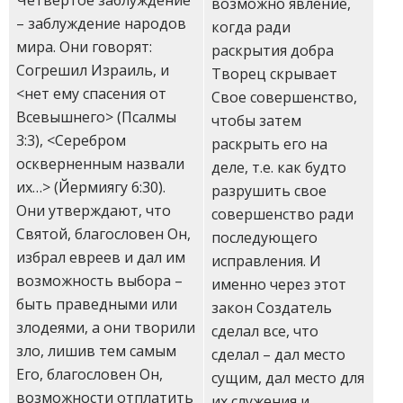
возможно явление,
– заблуждение народов
когда ради
мира. Они говорят:
раскрытия добра
Согрешил Израиль, и
Творец скрывает
<нет ему спасения от
Свое совершенство,
Всевышнего> (Псалмы
чтобы затем
3:3), <Серебром
раскрыть его на
оскверненным назвали
деле, т.е. как будто
их…> (Йермиягу 6:30).
разрушить свое
Они утверждают, что
совершенство ради
Святой, благословен Он,
последующего
избрал евреев и дал им
исправления. И
возможность выбора –
именно через этот
быть праведными или
закон Создатель
злодеями, а они творили
сделал все, что
зло, лишив тем самым
сделал – дал место
Его, благословен Он,
сущим, дал место для
возможности отплатить
их служения и