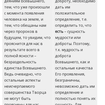
деяниям Всевышнего,
доброту, необходимо
тем, что уже произошли
дать им
с момента появления
положительное
человека на земле, и
определение, т.е.
тем, что обещаны нам
определить то, что
через пророков в
есть
– сущность
будущем, то увидим, что
мудрости или
прояснится для нас в
доброты. Поэтому,
результате всего в
т.к. мудрость и
полной ясности –
доброта
безраздельность
Всевышнего, как и
единства Всевышнего.
остальные качества
Ведь очевидно, что
Его проявления,
остальные аспекты
безграничны,
неисчерпаемого
невозможно дать им
совершенства Творца
определение и
не могут быть
полностью понять их
прояснены для нас
сущность. Для