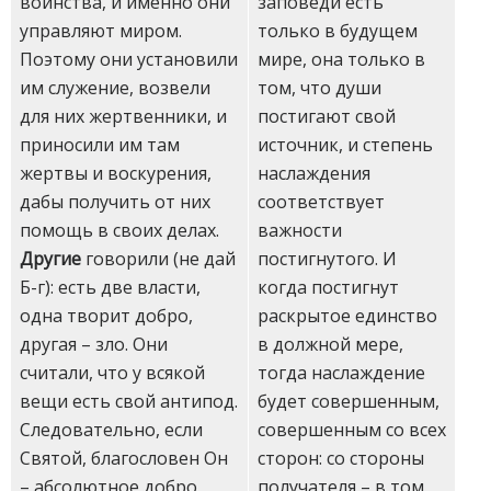
заповеди есть
воинства, и именно они
только в будущем
управляют миром.
мире, она только в
Поэтому они установили
том, что души
им служение, возвели
постигают свой
для них жертвенники, и
источник, и степень
приносили им там
наслаждения
жертвы и воскурения,
соответствует
дабы получить от них
важности
помощь в своих делах.
постигнутого. И
Другие
говорили (не дай
когда постигнут
Б-г): есть две власти,
раскрытое единство
одна творит добро,
в должной мере,
другая – зло. Они
тогда наслаждение
считали, что у всякой
будет совершенным,
вещи есть свой антипод.
совершенным со всех
Следовательно, если
сторон: со стороны
Святой, благословен Он
получателя – в том,
– абсолютное добро,