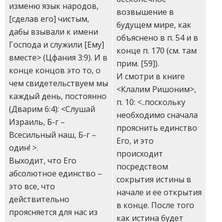
изменю язык народов,
возвышение в
[сделав его] чистым,
будущем мире, как
дабы взывали к имени
объяснено в п. 54 и в
Господа и служили [Ему]
конце п. 170 (см. там
вместе> (Цфания 3:9). И в
прим. [59]).
конце концов это то, о
И смотри в книге
чем свидетельствуем мы
<Клалим Ришоним>,
каждый день, постоянно
п. 10: <..поскольку
(Дварим 6:4): <Слушай
необходимо сначала
Израиль, Б-г –
прояснить единство
Всесильный наш, Б-г –
Его, и это
один! >.
происходит
Выходит, что Его
посредством
абсолютное единство –
сокрытия истины в
это все, что
начале и ее открытия
действительно
в конце. После того
проясняется для нас из
как истина будет