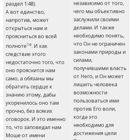
независимо от того,
раздел 1:48).
чего мы объективно
А вот единство,
заслужили своими
напротив, может
делами. И также
открыться нам и
необходимо понять,
проясниться во всей
что Он не ограничен
14
полноте
. И как
законами природы и
следствие этого
силами,
недостаточно того, что
получившими власть
оно прояснится нам
от Него, и Он может
само, а обязаны мы
лишить человека
обратить сердце к
возможности
знанию этому, дабы
пользоваться ими
укоренилось оно там
против Его воли,
прочно, без всяких
когда это
оговорок. И это именно
необходимо для
то, что заповедал нам
достижения цели
Моше от имени