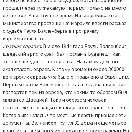
ничего не известно о его судьбе. Натан Щаранский
прошел через ту же самую тюрьму, только на много
лет позже. В настоящее время Натан добивается от
Министерства просвещения Израиля ввести рассказ
о судьбе Рауля Валленберга в программу
израильских школ.
Краткая справка
. В июле 1944 года Рауль Валленберг,
шведский аристократ, был послан в Будапешт как
атташе шведского посольства. На самом деле он
ехал спасать евреев. К этому времени около 300000
венгерских евреев уже было отправлено в Освенцим.
Первым шагом Валленберга стала выдача шведских
паспортов тем из евреев, кто каким-то образом был
связан со Швецией. Таким образом человек
оказывался под защитой шведского правительства.
Когда выяснилось, что местные власти признали эти
документы, Валленберг купил 32 дома и еще четыре
квартиры, где и поселил новых шведских граждан. На