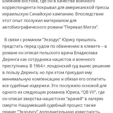
Ближнем Востоке, где он в качестве военного
корреспондента покрывал для американской прессы
израильскую Синайскую кампанию. Впоследствии
этот опыт послужил материалом для
автобиографического романа “Перевал Митлэ”.
В связи с романом “Экзодус” Юрису пришлось
предстать перед судом по обвинению в клевете – в
романе он описал польского врача Владислава
Деринга как сотрудника нацистов и военного
преступника. В 1964 г. лондонский суд вынес решение
в пользу Деринга, но при этом присудил ему
минимальную компенсацию и обязал его оплатить
все судебные издержки. Это послужило основой для
одного из следующих романов Юриса, “QB VII”, где
он описал зверства нацистских “врачей” в лагерях
смерти. Нашумевший судебный процесс также
принес “Экзодусу” дополнительную известность,