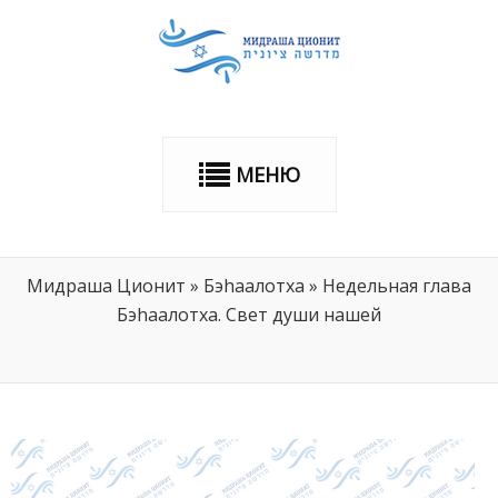
МЕНЮ
Мидраша Ционит
»
Бэhаалотха
»
Недельная глава
Бэhaaлотха. Свет души нашей