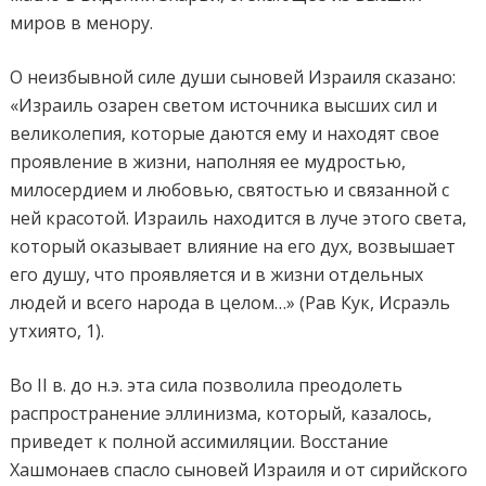
миров в менору.
О неизбывной силе души сыновей Израиля сказано:
«Израиль озарен светом источника высших сил и
великолепия, которые даются ему и находят свое
проявление в жизни, наполняя ее мудростью,
милосердием и любовью, святостью и связанной с
ней красотой. Израиль находится в луче этого света,
который оказывает влияние на его дух, возвышает
его душу, что проявляется и в жизни отдельных
людей и всего народа в целом…» (Рав Кук, Исраэль
утхиято, 1).
Во
II
в. до н.э. эта сила позволила преодолеть
распространение эллинизма, который, казалось,
приведет к полной ассимиляции. Восстание
Хашмонаев спасло сыновей Израиля и от сирийского