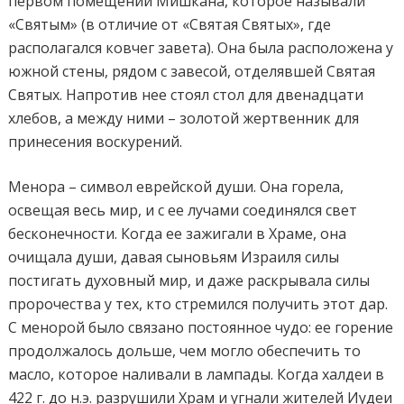
первом помещении Мишкана, которое называли
«Святым» (в отличие от «Святая Святых», где
располагался ковчег завета). Она была расположена у
южной стены, рядом с завесой, отделявшей Святая
Святых. Напротив нее стоял стол для двенадцати
хлебов, а между ними – золотой жертвенник для
принесения воскурений.
Менора – символ еврейской души. Она горела,
освещая весь мир, и с ее лучами соединялся свет
бесконечности. Когда ее зажигали в Храме, она
очищала души, давая сыновьям Израиля силы
постигать духовный мир, и даже раскрывала силы
пророчества у тех, кто стремился получить этот дар.
С менорой было связано постоянное чудо: ее горение
продолжалось дольше, чем могло обеспечить то
масло, которое наливали в лампады. Когда халдеи в
422 г. до н.э. разрушили Храм и угнали жителей Иудеи