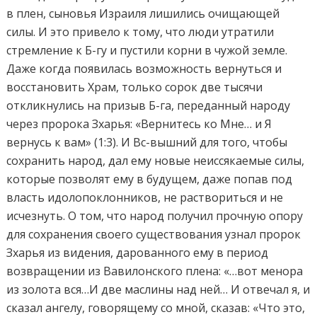
в плен, сыновья Израиля лишились очищающей
силы. И это привело к тому, что люди утратили
стремление к Б-гу и пустили корни в чужой земле.
Даже когда появилась возможность вернуться и
восстановить Храм, только сорок две тысячи
откликнулись на призыв Б-га, переданный народу
через пророка Зхарья: «Вернитесь ко Мне… и Я
вернусь к вам» (1:3). И Вс-вышний для того, чтобы
сохранить народ, дал ему новые неиссякаемые силы,
которые позволят ему в будущем, даже попав под
власть идолопоклонников, не раствориться и не
исчезнуть. О том, что народ получил прочную опору
для сохранения своего существования узнал пророк
Зхарья из видения, дарованного ему в период
возвращении из Вавилонского плена: «…вот менора
из золота вся…И две маслины над ней… И отвечал я, и
сказал ангелу, говорящему со мной, сказав: «Что это,