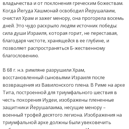
владычества и от поклонения греческим божествам.
Когда Йегуда Хашмонай освободил Йерушалаим,
очистил Храм и зажег менору, она прогорела восемь
дней. Это чудо раскрыло людям источник победы:
сила души Израиля, которая горит, не переставая,
благодаря чистоте, хранящейся в ее глубине, и
позволяет распространяться Б-жественному
благословению.
В 68 г. н.э. римляне разрушили Храм,
восстановленный сыновьями Израиля после
возвращения из Вавилонского плена. В Риме на арке
Тита, построенной для триумфального шествия в
честь покорения Иудеи, изображены плененные
защитники Йерушалаима, несущие менору –
военный трофей десятого легиона. Изображения на
триумфальной арке должны были увековечить