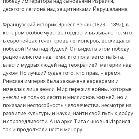
победу императора над сыновьями Израиля,
десятого легиона над защитниками Йерушалаима.
Французский историк Эрнест Ренан (1823 – 1892), в
котором особое чувство гордости вызывало то, что
в европейцах течет кровь легионеров, восхищался
победой Рима над Иудеей. Он видел в этом победу
рационалистов над теми, кто полагается на Б-га,
власти мудрых людей над теократией, материи над
духом. Но лучший судья того, кто прав, – время.
Римская империя была захвачена варварами и
исчезла с лица земли. Мир пережил войны, которые
унесли не только десятки миллионов жизней, но и
показали неспособность человечества, несмотря на
развитие культуры и науки, найти свой путь к добру
и справедливости. А на арке Тита сыновья Израиля
так и продолжали нести менору.