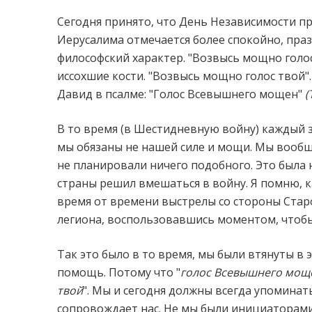
Сегодня принято, что День Независимости пр
Иерусалима отмечается более спокойно, праз
философский характер. "Возвысь мощно голос
иссохшие кости. "Возвысь мощно голос твой".
Давид в псалме: "Голос Всевышнего мощен"
(
В то время (в Шестидневную войну) каждый 
мы обязаны не нашей силе и мощи. Мы вообще
не планировали ничего подобного. Это была
страны решил вмешаться в войну. Я помню, 
время от времени выстрелы со стороны Старо
легиона, воспользовавшись моментом, чтобы 
Так это было в то время, мы были втянуты в 
помощь. Потому что "
голос Всевышнего мощ
твой
". Мы и сегодня должны всегда упоминат
сопровождает нас. Не мы были инициаторами 