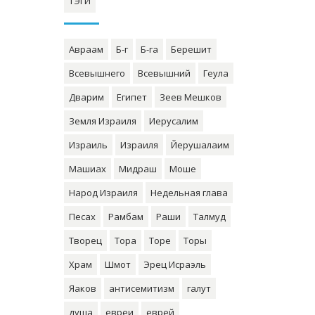
ТЭГИ
Авраам
Б-г
Б-га
Берешит
Всевышнего
Всевышний
Геула
Дварим
Египет
Зеев Мешков
Земля Израиля
Иерусалим
Израиль
Израиля
Йерушалаим
Машиах
Мидраш
Моше
Народ Израиля
Недельная глава
Песах
Рамбам
Раши
Талмуд
Творец
Тора
Торе
Торы
Храм
Шмот
Эрец Исраэль
Яаков
антисемитизм
галут
душа
евреи
еврей