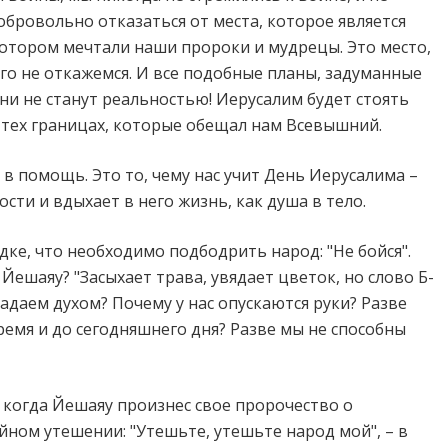
обровольно отказаться от места, которое является
котором мечтали наши пророки и мудрецы. Это место,
его не откажемся. И все подобные планы, задуманные
ни не станут реальностью! Иерусалим будет стоять
 тех границах, которые обещал нам Всевышний.
 в помощь. Это то, чему нас учит День Иерусалима –
ти и вдыхает в него жизнь, как душа в тело.
ке, что необходимо подбодрить народ: "Не бойся".
 Йешаяу? "Засыхает трава, увядает цветок, но слово Б-
адаем духом? Почему у нас опускаются руки? Разве
ремя и до сегодняшнего дня? Разве мы не способны
, когда Йешаяу произнес свое пророчество о
йном утешении: "Утешьте, утешьте народ мой", – в