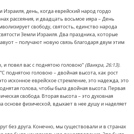
и Израиля, день, когда еврейский народ гордо
анах рассеяния, и двадцать восьмое ияра – День
волизирует свободу, святость, единство народа
святости Земли Израиля. Два праздника, которые
Шавуот – получают новую связь благодаря двум этим
, и повел вас с поднятою головою"
(Ваикра, 26:13).
"С поднятою головою – двойная высота, как рост
это исконное еврейское стремление, это надежда, это
поднятая голова, чтобы была двойная высота. Первая
зическая свобода. Вторая высота – это духовная
на основе физической, вдыхает в нее душу и наделяет
уг без друга. Конечно, мы существовали и в странах