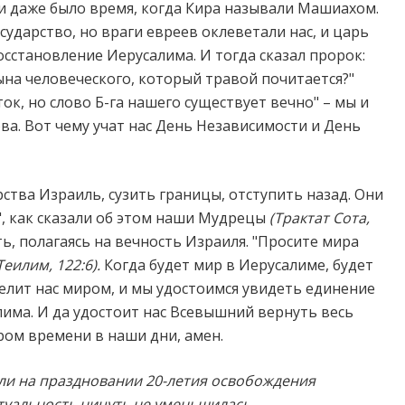
и даже было время, когда Кира называли Машиахом.
сударство, но враги евреев оклеветали нас, и царь
сстановление Иерусалима. И тогда сказал пророк:
сына человеческого, который травой почитается?"
ок, но слово Б-га нашего существует вечно" – мы и
ва. Вот чему учат нас День Независимости и День
рства Израиль, сузить границы, отступить назад. Они
я", как сказали об этом наши Мудрецы
(Трактат Сота,
ь, полагаясь на вечность Израиля. "Просите мира
Теилим, 122:6).
Когда будет мир в Иерусалиме, будет
елит нас миром, и мы удостоимся увидеть единение
има. И да удостоит нас Всевышний вернуть весь
ром времени в наши дни, амен.
ли на праздновании 20-летия освобождения
ктуальность ничуть не уменьшилась..
.