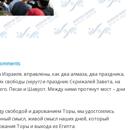
Comments
 Израиля, вправлены, как два алмаза, два праздника,
ник свободы
(херут)
и праздник Скрижалей Завета, на
о. Песах и Шавуот. Между ними протянут мост – дни
ду свободой и дарованием Торы, мы удостоились
чный смысл, живой смысл наших дней, который
ания Торы и выхода из Египта.