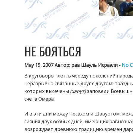
НЕ БОЯТЬСЯ
May 19, 2007 Автор: рав Шауль Исраэли -
No 
В круговорот лет, в череду поколений народа
неразрывно связанные друг с другом: празд
которых высечены
(харут)
заповеди Всевышнег
счета Омера.
И в эти дни между Песахом и Шавуотом, меж
сияния двух особых дней, имеющих равнозна
возрождает древнюю традицию времен даров