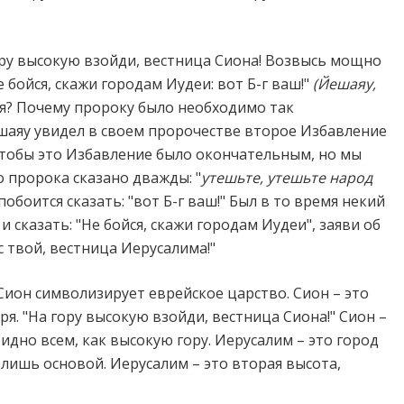
гору высокую взойди, вестница Сиона! Возвысь мощно
 бойся, скажи городам Иудеи: вот Б-г ваш!"
(Йешаяу,
ься? Почему пророку было необходимо так
шаяу увидел в своем пророчестве второе Избавление
 чтобы это Избавление было окончательным, но мы
о пророка сказано дважды: "
утешьте, утешьте народ
побоится сказать: "вот Б-г ваш!" Был в то время некий
 сказать: "Не бойся, скажи городам Иудеи", заяви об
 твой, вестница Иерусалима!"
ион символизирует еврейское царство. Сион – это
ря. "На гору высокую взойди, вестница Сиона!" Сион –
видно всем, как высокую гору. Иерусалим – это город
у лишь основой. Иерусалим – это вторая высота,