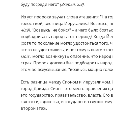
буду посреди него"
(Зхарья, 2:9).
Из уст пророка звучат слова утешения: "На 
голос твой, вестница Иерусалима! Возвысь, не
40:9).
"Возвысь, не бойся" – а чего было боят
подбадривать народ в тот период? Когда Йе
(хотя то поколение могло удостоиться того,
этого не удостоились, и поэтому в книге этог
мой
", могло возникнуть опасение, что народ 
страх. Пророк должен был подбодрить народ и
этом во всеуслышание, "возвысь мощно голос
Есть разница между Сионом и Иерусалимом. С
город Давида. Сион – это место правления ца
это государство, правительство, власть. Его 
святости, единства, и государство служит ем
второй этаж.