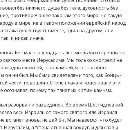
что это было ненормальное существование. Это была
вовал без нижнего, душа без тела, духовность без
ание, противоречащее законам этого мира. Не такую
роду в мире, не в таком положении еврейский народ
ва этажа существуют вместе, один на другом, они
ак, и никак иначе.
 вновь. Без малого двадцать лет мы были оторваны от
о святого места Иерусалима. Мы только смотрели на
прохладных камней, этих камней, что способны
бы он ни был. Мы были свидетелями того, как бойцы-
ой чести, подошли к Стене плача и поцеловали эти
е осознавая, почему так тянет их к этим камням.
 был разорван и разъединен. Во время Шестидневной
деляла весь Израиль от самого святого для Израиля
не встанет вновь, не дай Б-г. Мы надеемся, что будет
т Иерусалим, а "стена огненная вокруг, и для славы