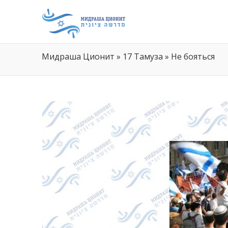
Мидраша Ционит
»
17 Тамуза
»
Не бояться