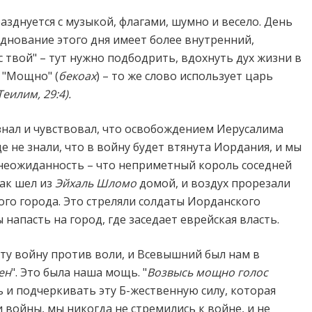
азднуется с музыкой, флагами, шумно и весело. День
днование этого дня имеет более внутренний,
 твой" – тут нужно подбодрить, вдохнуть дух жизни в
 "Мощно" (
бекоах
) – то же слово использует царь
Теилим, 29:4).
знал и чувствовал, что освобождением Иерусалима
 не знали, что в войну будет втянута Иордания, и мы
 неожиданность – что неприметный король соседней
как шел из
Эйхаль Шломо
домой, и воздух прорезали
го города. Это стреляли солдаты Иорданского
напасть на город, где заседает еврейская власть.
эту войну против воли, и Всевышний был нам в
ен
". Это была наша мощь. "
Возвысь мощно голос
ь и подчеркивать эту Б-жественную силу, которая
войны, мы никогда не стремились к войне, и не