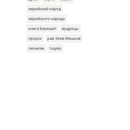
еврейский народ
еврейского народа
книга Берешит
мудрецы
пророк
рав Зеев Мешков
сионизм
тшува