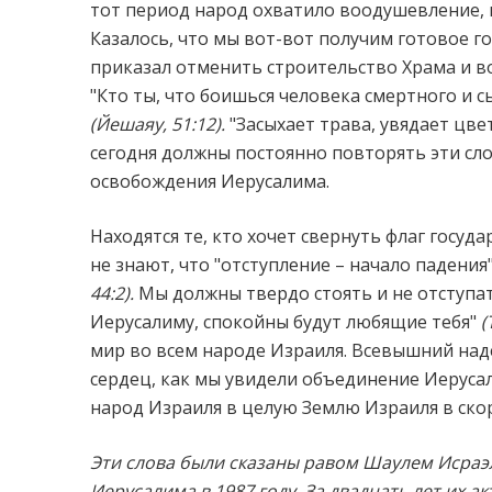
тот период народ охватило воодушевление, 
Казалось, что мы вот-вот получим готовое го
приказал отменить строительство Храма и во
"Кто ты, что боишься человека смертного и 
(Йешаяу, 51:12).
"Засыхает трава, увядает цвет
сегодня должны постоянно повторять эти сло
освобождения Иерусалима.
Находятся те, кто хочет свернуть флаг госуда
не знают, что "отступление – начало падени
44:2).
Мы должны твердо стоять и не отступат
Иерусалиму, спокойны будут любящие тебя"
(
мир во всем народе Израиля. Всевышний над
сердец, как мы увидели объединение Иерусал
народ Израиля в целую Землю Израиля в ско
Эти слова были сказаны равом Шаулем Исраэ
Иерусалима в 1987 году. За двадцать лет их а