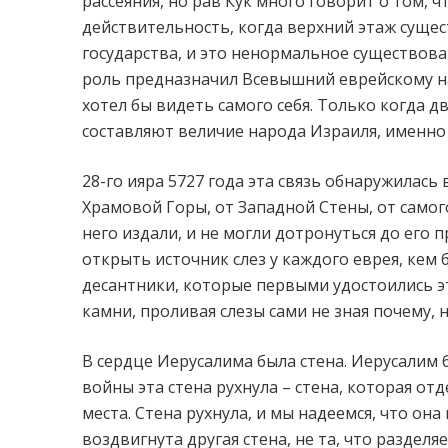
рассеяния, но рав Кук много говорит о том, 
действительность, когда верхний этаж сущест
государства, и это ненормальное существов
роль предназначил Всевышний еврейскому на
хотел бы видеть самого себя. Только когда д
составляют величие народа Израиля, именно т
28-го ияра 5727 года эта связь обнаружилась
Храмовой Горы, от Западной Стены, от самог
него издали, и не могли дотронуться до его 
открыть источник слез у каждого еврея, кем 
десантники, которые первыми удостоились эт
камни, проливая слезы сами не зная почему, н
В сердце Иерусалима была стена. Иерусалим
войны эта стена рухнула – стена, которая от
места. Стена рухнула, и мы надеемся, что она 
воздвигнута другая стена, не та, что разделяе