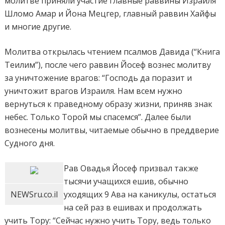
молитве приняли участие главные раввины Израиля
Шломо Амар и Йона Мецгер, главный раввин Хайфы
и многие другие.
Молитва открылась чтением псалмов Давида (“Книга
Теилим”), после чего раввин Йосеф вознес молитву
за уничтожение врагов: “Господь да поразит и
уничтожит врагов Израиля. Нам всем нужно
вернуться к праведному образу жизни, приняв знак
небес. Только Торой мы спасемся”. Далее были
вознесены молитвы, читаемые обычно в преддверие
Судного дня.
Рав Овадья Йосеф призвал также
тысячи учащихся ешив, обычно
NEWSru.co.il
уходящих 9 Ава на каникулы, остаться
на сей раз в ешивах и продолжать
учить Тору: “Сейчас нужно учить Тору, ведь только