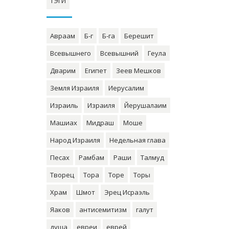
ТЭГИ
Авраам
Б-г
Б-га
Берешит
Всевышнего
Всевышний
Геула
Дварим
Египет
Зеев Мешков
Земля Израиля
Иерусалим
Израиль
Израиля
Йерушалаим
Машиах
Мидраш
Моше
Народ Израиля
Недельная глава
Песах
Рамбам
Раши
Талмуд
Творец
Тора
Торе
Торы
Храм
Шмот
Эрец Исраэль
Яаков
антисемитизм
галут
душа
евреи
еврей