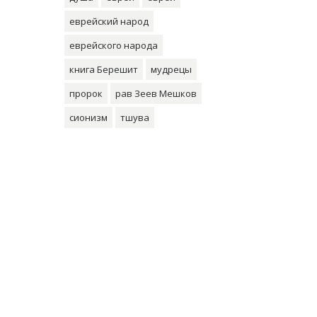
еврейский народ
еврейского народа
книга Берешит
мудрецы
пророк
рав Зеев Мешков
сионизм
тшува