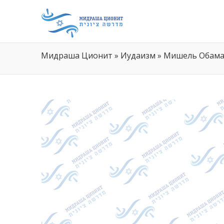
Мидраша Ционит
»
Иудаизм
»
Мишель Обама 