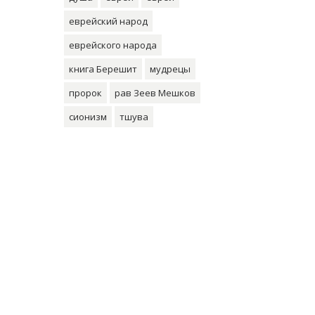
еврейский народ
еврейского народа
книга Берешит
мудрецы
пророк
рав Зеев Мешков
сионизм
тшува