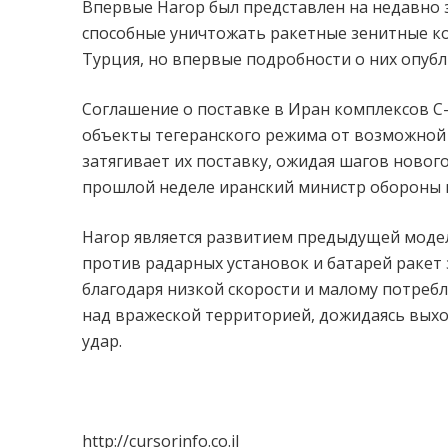
Впервые Harop был представлен на недавно з
способные уничтожать ракетные зенитные к
Турция, но впервые подробности о них опубл
Соглашение о поставке в Иран комплексов С
объекты тегеранского режима от возможной 
затягивает их поставку, ожидая шагов новог
прошлой неделе иранский министр обороны п
Harop является развитием предыдущей моде
против радарных установок и батарей ракет з
благодаря низкой скорости и малому потреб
над вражеской территорией, дожидаясь выхо
удар.
http://cursorinfo.co.il