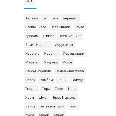
ТЭГИ
Авраам
Б-г
Б-га
Берешит
Всевышнего
Всевышний
Геула
Дварим
Египет
Зеев Мешков
Земля Израиля
Иерусалим
Израиль
Израиля
Йерушалаим
Машиах
Мидраш
Моше
Народ Израиля
Недельная глава
Песах
Рамбам
Раши
Талмуд
Творец
Тора
Торе
Торы
Храм
Шмот
Эрец Исраэль
Яаков
антисемитизм
галут
душа
евреи
еврей