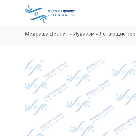
Мидраша Ционит
»
Иудаизм
»
Летающие терм