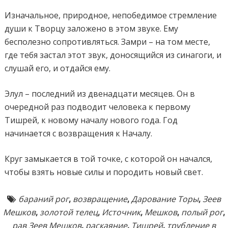
Изначальное, природное, непобедимое стремление
души к Творцу заложено в этом звуке. Ему
бесполезно сопротивляться. Замри – на том месте,
где тебя застал этот звук, доносящийся из синагоги, и
слушай его, и отдайся ему.
Элул – последний из двенадцати месяцев. Он в
очередной раз подводит человека к первому
Тишрей, к новому началу нового года. Год
начинается с возвращения к Началу.
Круг замыкается в той точке, с которой он начался,
чтобы взять новые силы и породить новый свет.
бараний рог
,
возвращение
,
Дарование Торы
,
Зеев
Мешков
,
золотой телец
,
Источник
,
Мешков
,
полый рог
,
рав Зеев Мешков
,
раскаяние
,
Тишрей
,
трубление в