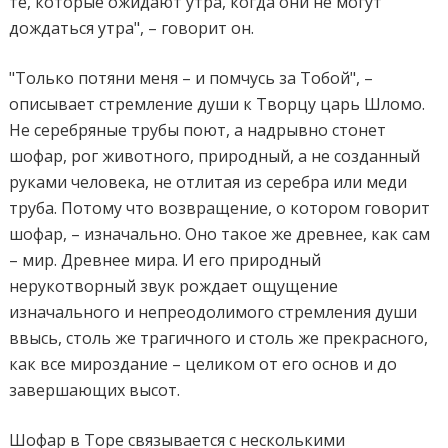
те, которые ожидают утра, когда они не могут
дождаться утра", – говорит он.
"Только потяни меня – и помчусь за Тобой", –
описывает стремление души к Творцу царь Шломо.
Не серебряные трубы поют, а надрывно стонет
шофар, рог животного, природный, а не созданный
руками человека, не отлитая из серебра или меди
труба. Потому что возвращение, о котором говорит
шофар, – изначально. Оно такое же древнее, как сам
– мир. Древнее мира. И его природный
нерукотворный звук рождает ощущение
изначального и непреодолимого стремления души
ввысь, столь же трагичного и столь же прекрасного,
как все мироздание – целиком от его основ и до
завершающих высот.
Шофар в Торе связывается с несколькими