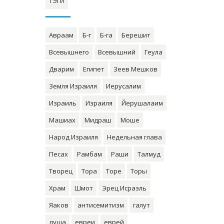
ТЭГИ
Авраам
Б-г
Б-га
Берешит
Всевышнего
Всевышний
Геула
Дварим
Египет
Зеев Мешков
Земля Израиля
Иерусалим
Израиль
Израиля
Йерушалаим
Машиах
Мидраш
Моше
Народ Израиля
Недельная глава
Песах
Рамбам
Раши
Талмуд
Творец
Тора
Торе
Торы
Храм
Шмот
Эрец Исраэль
Яаков
антисемитизм
галут
душа
евреи
еврей