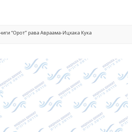
ниги “Орот” рава Авраама-Ицхака Кука