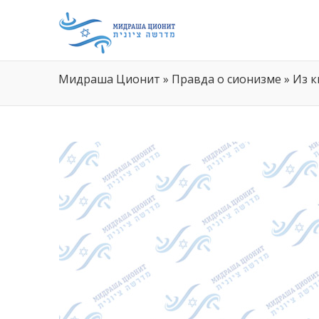
Мидраша Ционит
»
Правда о сионизме
»
Из к