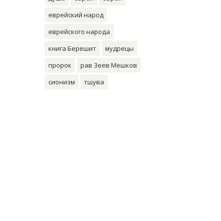
еврейский народ
еврейского народа
книга Берешит
мудрецы
пророк
рав Зеев Мешков
сионизм
тшува