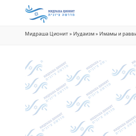
Мидраша Ционит
»
Иудаизм
»
Имамы и равв