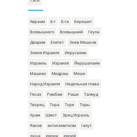
ТЭГИ
Авраам
Б-г
Б-га
Берешит
Всевышнего
Всевышний
Геула
Дварим
Египет
Зеев Мешков
Земля Израиля
Иерусалим
Израиль
Израиля
Йерушалаим
Машиах
Мидраш
Моше
Народ Израиля
Недельная глава
Песах
Рамбам
Раши
Талмуд
Творец
Тора
Торе
Торы
Храм
Шмот
Эрец Исраэль
Яаков
антисемитизм
галут
душа
евреи
еврей