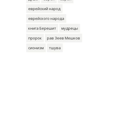
еврейский народ
еврейского народа
книга Берешит
мудрецы
пророк
рав Зеев Мешков
сионизм
тшува