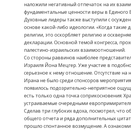
наложили негативный отпечаток на их взаи
фундаментальные ценности веры в Единого Б
Духовные лидеры также выступили с осужден
основе какой-либо идеологии. «Когда такие
религии, это оскорбляет религию и оскверня
декларации. Основной темой конгресса, прох
палестино-израильских взаимоотношений.
Со стороны раввинов наиболее представите
Израиля Йона Мецгер. Уже участие в подоб
серьезное к нему отношение. Отсутствие на 
Ирана не было среди спонсоров мероприятия. 
появилось подозрительно-неприятное ощуще
есть только одна точка соприкосновения: Хр
устраиваемые очередными европримирител
Сделав три глубоких вдоха, посмотрел, что о
общего отчета и ряда дополнительных цитат, 
прошло спонтанное возмущение. А ознакоми