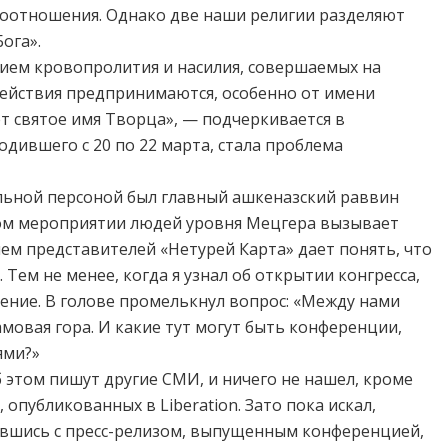
моотношения. Однако две наши религии разделяют
ога».
ием кровопролития и насилия, совершаемых на
 действия предпринимаются, особенно от имени
ет святое имя Творца», — подчеркивается в
одившего с 20 по 22 марта, стала проблема
льной персоной был главный ашкеназский раввин
ном мероприятии людей уровня Мецгера вызывает
нем представителей «Нетурей Карта» дает понять, что
Тем не менее, когда я узнал об открытии конгресса,
ние. В голове промелькнул вопрос: «Между нами
амовая гора. И какие тут могут быть конференции,
ями?»
б этом пишут другие СМИ, и ничего не нашел, кроме
опубликованных в Liberation. Зато пока искал,
вшись с пресс-релизом, выпущенным конференцией,