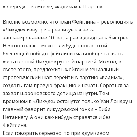
«вперед» – в смысле, «кадима» к Шарону.
Вполне возможно, что план Фейглина – революция в
«Ликуде» изнутри – реализуется не за
запланированные 10 лет, а раз в двадцать быстрее.
Неясно только, можно ли будет после этой
блестящей победы фейглинизма вообще назвать
«остаточный Ликуд» крупной партией. Можно, в
свете этого, предложить Фейглину гениальный
стратегический шаг: перейти в партию «Кадима»,
создать там правую фракцию и начать бороться за
захват шароновского детища изнутри. Тем
временем в «Ликуде» останутся только Узи Ландау и
главный фаворит ликудовской гонки – Биби
Нетаниягу. А они как-нибудь справятся и без
Фейглина.
Если говорить серьезно, то при вдумчивом