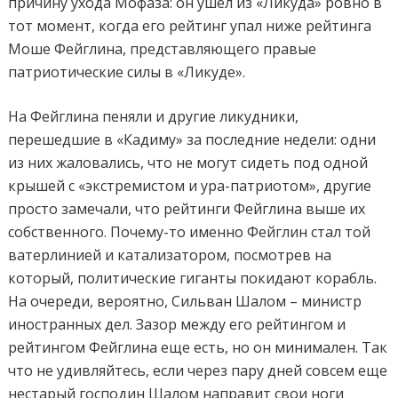
причину ухода Мофаза: он ушел из «Ликуда» ровно в
тот момент, когда его рейтинг упал ниже рейтинга
Моше Фейглина, представляющего правые
патриотические силы в «Ликуде».
На Фейглина пеняли и другие ликудники,
перешедшие в «Кадиму» за последние недели: одни
из них жаловались, что не могут сидеть под одной
крышей с «экстремистом и ура-патриотом», другие
просто замечали, что рейтинги Фейглина выше их
собственного. Почему-то именно Фейглин стал той
ватерлинией и катализатором, посмотрев на
который, политические гиганты покидают корабль.
На очереди, вероятно, Сильван Шалом – министр
иностранных дел. Зазор между его рейтингом и
рейтингом Фейглина еще есть, но он минимален. Так
что не удивляйтесь, если через пару дней совсем еще
нестарый господин Шалом направит свои ноги