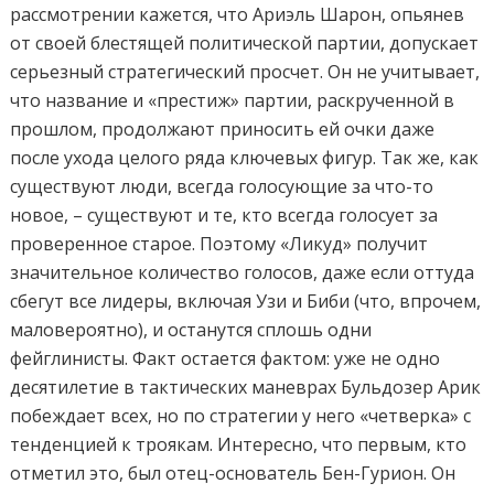
рассмотрении кажется, что Ариэль Шарон, опьянев
от своей блестящей политической партии, допускает
серьезный стратегический просчет. Он не учитывает,
что название и «престиж» партии, раскрученной в
прошлом, продолжают приносить ей очки даже
после ухода целого ряда ключевых фигур. Так же, как
существуют люди, всегда голосующие за что-то
новое, – существуют и те, кто всегда голосует за
проверенное старое. Поэтому «Ликуд» получит
значительное количество голосов, даже если оттуда
сбегут все лидеры, включая Узи и Биби (что, впрочем,
маловероятно), и останутся сплошь одни
фейглинисты. Факт остается фактом: уже не одно
десятилетие в тактических маневрах Бульдозер Арик
побеждает всех, но по стратегии у него «четверка» с
тенденцией к троякам. Интересно, что первым, кто
отметил это, был отец-основатель Бен-Гурион. Он