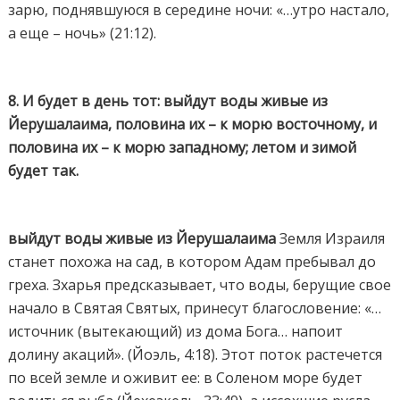
зарю, поднявшуюся в середине ночи: «…утро настало,
а еще – ночь» (21:12).
8. И будет в день тот: выйдут воды живые из
Йерушалаима, половина их – к морю восточному, и
половина их – к морю западному; летом и зимой
будет так.
выйдут воды живые из Йерушалаима
Земля Израиля
станет похожа на сад, в котором Адам пребывал до
греха. Зхарья предсказывает, что воды, берущие свое
начало в Святая Святых, принесут благословение: «…
источник (вытекающий) из дома Бога… напоит
долину акаций». (Йоэль, 4:18). Этот поток растечется
по всей земле и оживит ее: в Соленом море будет