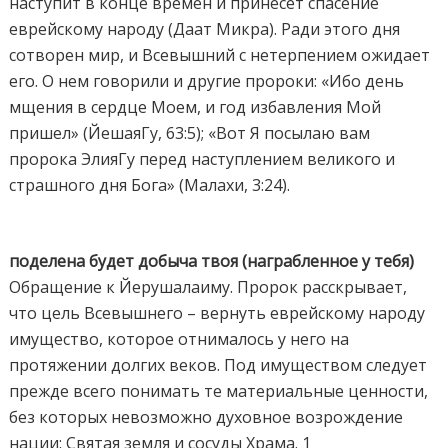
наступит в конце времен и принесет спасение
еврейскому народу (Даат Микра). Ради этого дня
сотворен мир, и Всевышний с нетерпением ожидает
его. О нем говорили и другие пророки: «Ибо день
мщения в сердце Моем, и год избавления Мой
пришел» (ЙешаяГу, 63:5); «Вот Я посылаю вам
пророка ЭлияГу перед наступлением великого и
страшного дня Бога» (Малахи, 3:24).
поделена будет добыча твоя (награбленное у тебя)
Обращение к Йерушалаиму. Пророк расскрывает,
что цель Всевышнего – вернуть еврейскому народу
имущество, которое отнималось у него на
протяжении долгих веков. Под имуществом следует
прежде всего понимать те материальные ценности,
без которых невозможно духовное возрождение
нации: Святая земля и сосуды Храма. 1