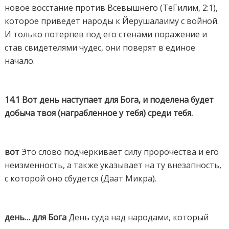
новое восстание против Всевышнего (ТеГилим, 2:1),
которое приведет народы к Йерушалаиму с войной.
И только потерпев под его стенами поражение и
став свидетелями чудес, они поверят в единое
начало.
14.1 Вот день наступает для Бога, и поделена будет
добыча твоя (награбленное у тебя) среди тебя.
вот
Это слово подчеркивает силу пророчества и его
неизменность, а также указывает на ту внезапность,
с которой оно сбудется (Даат Микра).
день… для Бога
День суда над народами, который