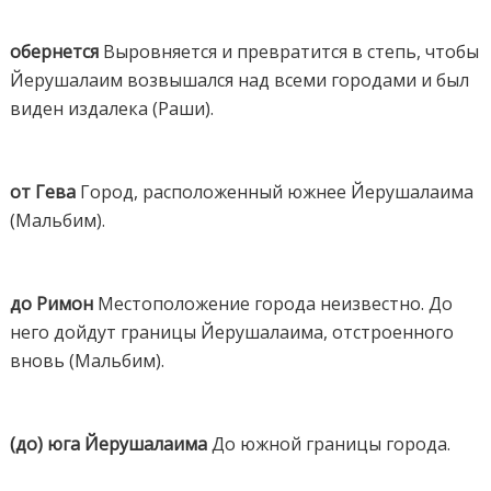
обернется
Выровняется и превратится в степь, чтобы
Йерушалаим возвышался над всеми городами и был
виден издалека (Раши).
от Гева
Город, расположенный южнее Йерушалаима
(Мальбим).
до Римон
Местоположение города неизвестно. До
него дойдут границы Йерушалаима, отстроенного
вновь (Мальбим).
(до) юга Йерушалаима
До южной границы города.