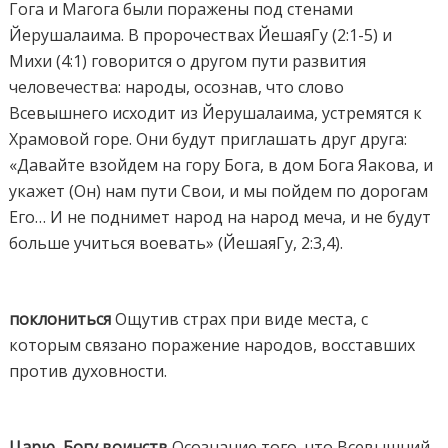
Гога и Магога были поражены под стенами
Йерушалаима. В пророчествах ЙешаяГу (2:1-5) и
Михи (4:1) говорится о другом пути развития
человечества: народы, осознав, что слово
Всевышнего исходит из Йерушалаима, устремятся к
Храмовой горе. Они будут приглашать друг друга:
«Давайте взойдем на гору Бога, в дом Бога Яакова, и
укажет (Он) нам пути Свои, и мы пойдем по дорогам
Его… И не поднимет народ на народ меча, и не будут
больше учиться воевать» (ЙешаяГу, 2:3,4).
поклониться
Ощутив страх при виде места, с
которым связано поражение народов, восставших
против духовности.
Царю, Богу воинств
Осознание того, что Всевышний