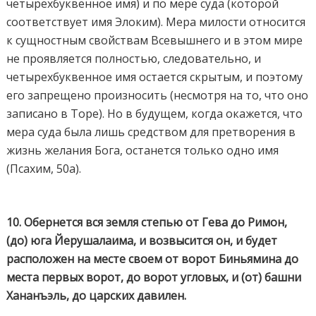
четырехбуквенное имя) и по мере суда (которой
соответствует имя Элоким). Мера милости относится
к сущностным свойствам Всевышнего и в этом мире
не проявляется полностью, следовательно, и
четырехбуквенное имя остается скрытым, и поэтому
его запрещено произносить (несмотря на то, что оно
записано в Торе). Но в будущем, когда окажется, что
мера суда была лишь средством для претворения в
жизнь желания Бога, останется только одно имя
(Псахим, 50а).
10. Обернется вся земля степью от Гева до Римон,
(до) юга Йерушалаима, и возвысится он, и будет
расположен на месте своем от ворот Биньямина до
места первых ворот, до ворот угловых, и (от) башни
Хананъэль, до царских давилен.