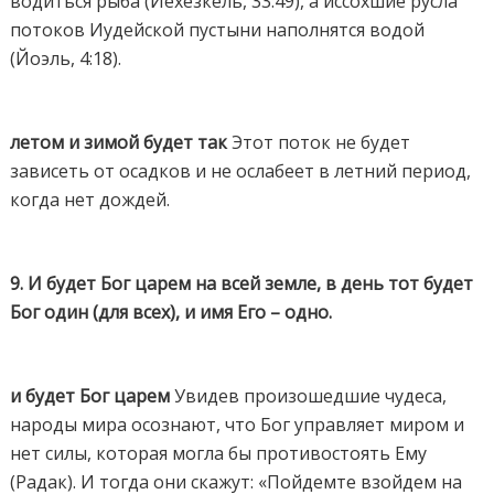
водиться рыба (Йехезкель, 33:49), а иссохшие русла
потоков Иудейской пустыни наполнятся водой
(Йоэль, 4:18).
летом и зимой будет так
Этот поток не будет
зависеть от осадков и не ослабеет в летний период,
когда нет дождей.
9. И будет Бог царем на всей земле, в день тот будет
Бог один (для всех), и имя Его – одно.
и будет Бог царем
Увидев произошедшие чудеса,
народы мира осознают, что Бог управляет миром и
нет силы, которая могла бы противостоять Ему
(Радак). И тогда они скажут: «Пойдемте взойдем на