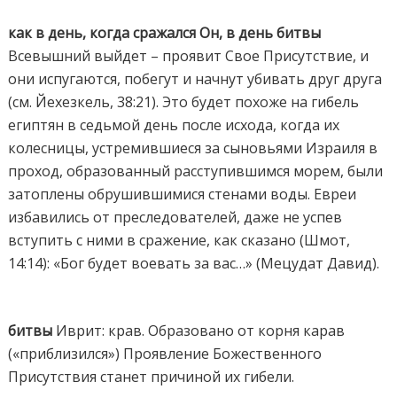
как в день, когда сражался Он, в день битвы
Всевышний выйдет – проявит Свое Присутствие, и
они испугаются, побегут и начнут убивать друг друга
(см. Йехезкель, 38:21). Это будет похоже на гибель
египтян в седьмой день после исхода, когда их
колесницы, устремившиеся за сыновьями Израиля в
проход, образованный расступившимся морем, были
затоплены обрушившимися стенами воды. Евреи
избавились от преследователей, даже не успев
вступить с ними в сражение, как сказано (Шмот,
14:14): «Бог будет воевать за вас…» (Мецудат Давид).
битвы
Иврит: крав. Образовано от корня карав
(«приблизился») Проявление Божественного
Присутствия станет причиной их гибели.