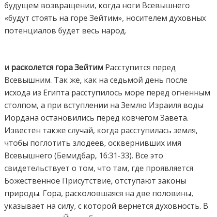
будущем возвращении, когда ноги Всевышнего
«будут стоять на горе Зейтим», носителем духовных
потенциалов будет весь народ.
и расколется гора Зейтим
Расступится перед
Всевышним. Так же, как на седьмой день после
исхода из Египта расступилось море перед огненным
столпом, а при вступлении на Землю Израиля воды
Иордана остановились перед ковчегом Завета.
Известен также случай, когда расступилась земля,
чтобы поглотить злодеев, осквернивших имя
Всевышнего (Бемидбар, 16:31-33). Все это
свидетельствует о том, что там, где проявляется
Божественное Присутствие, отступают законы
природы. Гора, расколовшаяся на две половины,
указывает на силу, с которой вернется духовность. В