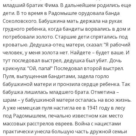
младший братик Фима. В дальнейшем родились еще
дети. В то время в Радомышле орудовала банда
Соколовского. Бабушкина мать держала на руках
грудного ребенка, когда бандиты ворвались в дом и
потребовали золото. Старшие дети спрятались под
кроватью. Дедушка-отец матери, сказал: "Я рабочий
человек, у меня золота нет. Найдете – будет ваше. И
тут последовал выстрел, дедушка был убит. Дочь
крикнула: "Ой, папа!" Последовал второй выстрел.
Пуля, выпущенная бандитами, задела горло
бабушкиной матери и пронзила сердце ребенка. Так
бабушка лишилась младшего брата. Отметина –
шрам – у бабушкиной матери осталась на всю жизнь.
А уже немецкая пуля настигла ее в 1941 году в лесу
под Радомышлем, печально известном как место
массовых расстрелов евреев. Война с нацистами
практически унесла большую часть дружной семьи