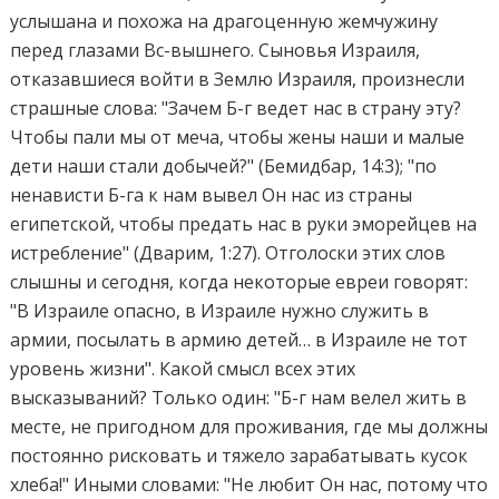
услышана и похожа на драгоценную жемчужину
перед глазами Вс-вышнего. Сыновья Израиля,
отказавшиеся войти в Землю Израиля, произнесли
страшные слова: "Зачем Б-г ведет нас в страну эту?
Чтобы пали мы от меча, чтобы жены наши и малые
дети наши стали добычей?" (Бемидбар, 14:3); "по
ненависти Б-га к нам вывел Он нас из страны
египетской, чтобы предать нас в руки эморейцев на
истребление" (Дварим, 1:27). Отголоски этих слов
слышны и сегодня, когда некоторые евреи говорят:
"В Израиле опасно, в Израиле нужно служить в
армии, посылать в армию детей… в Израиле не тот
уровень жизни". Какой смысл всех этих
высказываний? Только один: "Б-г нам велел жить в
месте, не пригодном для проживания, где мы должны
постоянно рисковать и тяжело зарабатывать кусок
хлеба!" Иными словами: "Не любит Он нас, потому что