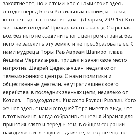
заклятие это, но и с теми, кто с нами стоит здесь
сегодня перед Б-гом Всесильным нашим, и с теми,
кого нет здесь с нами сегодня… (Дварим, 29:9-15). Кто
же с нами сегодня? Прежде всего – народ. Он решает
все, без него не соединить юг с центром страны, без
него не заселить эту землю и не преобразовать ее. С
нами мудрецы Торы. Рав Авраам Шапиро, глава
йешивы Мерказ а-рав, пришел и занял свое место
напротив Шаарей Цедек а-яшан, недалеко от
телевизионного центра. С нами политики и
общественные деятели, не утратившие своего
еврейства: в последних звеньях цепи, недалеко от
Котеля, – Председатель Кнессета Рэувен Ривлин. Кого
же нет здесь с нами сегодня? Тора имеет в виду, что
в тот момент, когда собрались сыновья Израиля для
принятия клятвы перед Б-гом, в общем собрании
находились и все души – даже те, которые еще не