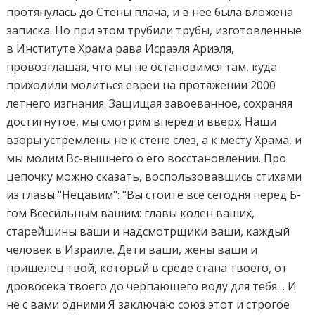
протянулась до Стены плача, и в нее была вложена
записка. Но при этом трубили трубы, изготовленные
в Институте Храма рава Исраэля Ариэля,
провозглашая, что мы не остановимся там, куда
приходили молиться евреи на протяжении 2000
летнего изгнания. Защищая завоеванное, сохраняя
достигнутое, мы смотрим вперед и вверх. Наши
взоры устремлены не к стене слез, а к месту Храма, и
мы молим Вс-вышнего о его восстановлении.
Про
цепочку можно сказать, воспользовавшись стихами
из главы "Нецавим": "Вы стоите все сегодня перед Б-
гом Всесильным вашим: главы колен ваших,
старейшины ваши и надсмотрщики ваши, каждый
человек в Израиле. Дети ваши, жены ваши и
пришелец твой, который в среде стана твоего, от
дровосека твоего до черпающего воду для тебя… И
не с вами одними Я заключаю союз этот и строгое