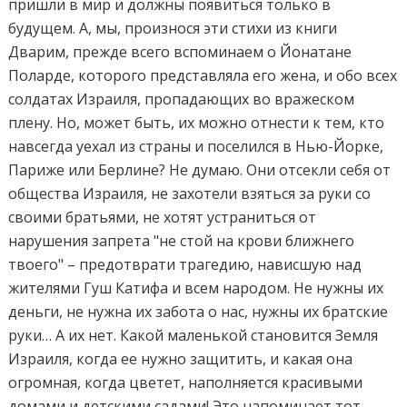
пришли в мир и должны появиться только в
будущем. А, мы, произнося эти стихи из книги
Дварим, прежде всего вспоминаем о Йонатане
Поларде, которого представляла его жена, и обо всех
солдатах Израиля, пропадающих во вражеском
плену. Но, может быть, их можно отнести к тем, кто
навсегда уехал из страны и поселился в Нью-Йорке,
Париже или Берлине? Не думаю. Они отсекли себя от
общества Израиля, не захотели взяться за руки со
своими братьями, не хотят устраниться от
нарушения запрета "не стой на крови ближнего
твоего" – предотврати трагедию, нависшую над
жителями Гуш Катифа и всем народом. Не нужны их
деньги, не нужна их забота о нас, нужны их братские
руки… А их нет.
Какой маленькой становится Земля
Израиля, когда ее нужно защитить, и какая она
огромная, когда цветет, наполняется красивыми
домами и детскими садами! Это напоминает тот