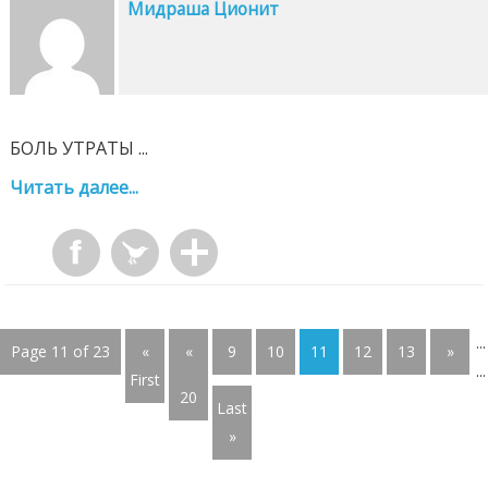
Мидраша Ционит
БОЛЬ УТРАТЫ ...
Читать далее...
...
Page 11 of 23
«
«
9
10
11
12
13
»
...
First
20
Last
»