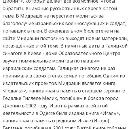
Ционит>, который делает всё возможное, чтобы
обратить внимание русскоязычных евреев к этой
теме. В Мидраше не перестают молиться за
благополучие израильских военнослужащих и солдат,
попавших в плен. В еженедельном бюллетене и на
сайте Мидраши постоянно выходят новые материалы,
посвящённые этой теме. В памятные даты в Галицкой
синагоге в Киеве - доме Образовательного Центра
звучат поминальные молитвы по павшим
израильским солдатам. Галицкая синагога не раз
принимала в своих стенах семьи погибших. Одним из
издательских проектов Мидраши является книга
<Гедалья>, написанная в память о старшем сержанте
Гедалье Гиллеле Мелик, погибшем в боях за город
Дженин в 2002 году. И вот в рамках всей этой
деятельности в Одессе была издана книга <Игаль>,
написанная в память о рядовом Игале (Игоре)
Германе, погибшем в 2001 году. В этой книге собраны