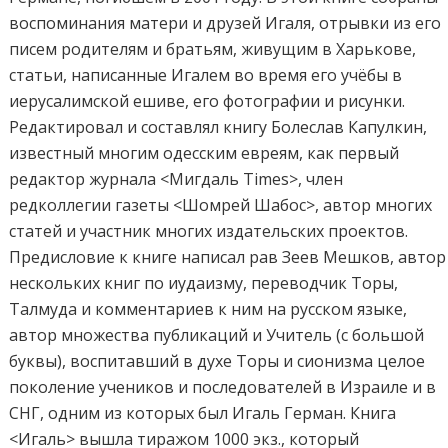
воспоминания матери и друзей Игаля, отрывки из его
писем родителям и братьям, живущим в Харькове,
статьи, написанные Игалем во время его учёбы в
иерусалимской ешиве, его фотографии и рисунки.
Редактировал и составлял книгу Болеслав Капулкин,
известный многим одесским евреям, как первый
редактор журнала <Мигдаль Times>, член
редколлегии газеты <Шомрей Шабос>, автор многих
статей и участник многих издательских проектов.
Предисловие к книге написал рав Зеев Мешков, автор
нескольких книг по иудаизму, переводчик Торы,
Талмуда и комментариев к ним на русском языке,
автор множества публикаций и Учитель (с большой
буквы), воспитавший в духе Торы и сионизма целое
поколение учеников и последователей в Израиле и в
СНГ, одним из которых был Игаль Герман. Книга
<Игаль> вышла тиражом 1000 экз., который