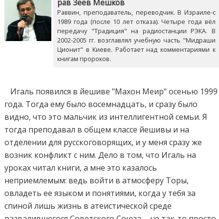
рав Зеев Мешков
Раввин, преподаватель, переводчик. В Израиле-с
1989 года (после 10 лет отказа). Четыре года вёл
передачу "Традиция" на радиостанции РЭКА. В
2002-2005 гг. возглавлял учебную часть "Мидраши
Ционит" в Киеве. Работает над комментариями к
книгам пророков.
Игаль появился в йешиве "Махон Меир" осенью 1999
года. Тогда ему было восемнадцать, и сразу было
видно, что это мальчик из интеллигентной семьи. Я
тогда преподавал в общем классе йешивы и на
отделении для русскоговорящих, и у меня сразу же
возник конфликт с ним. Дело в том, что Игаль на
уроках читал книги, а мне это казалось
неприемлемым: ведь войти в атмосферу Торы,
овладеть ее языком и понятиями, когда у тебя за
спиной лишь жизнь в атеистической среде
развалившегося Советского Союза, - не так-то просто.