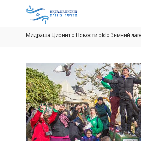
Мидраша Ционит
»
Новости old
»
Зимний лаг