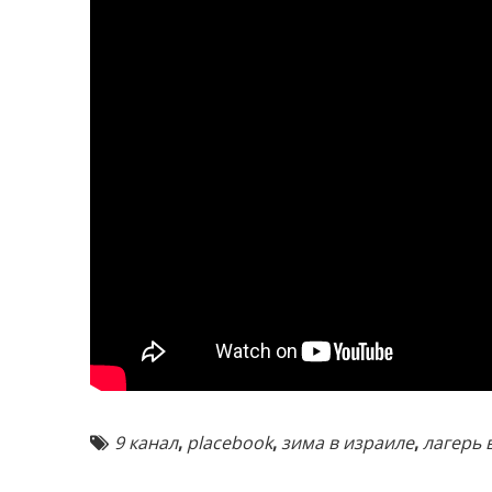
9 канал
,
placebook
,
зима в израиле
,
лагерь 