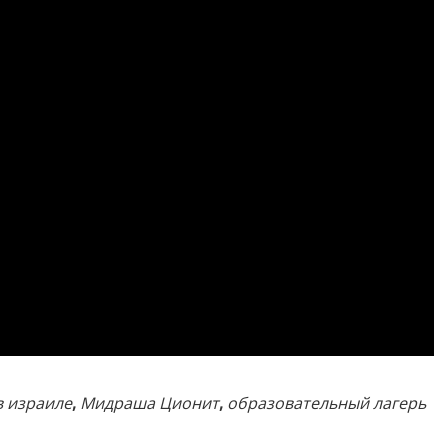
в израиле
,
Мидраша Ционит
,
образовательный лагерь