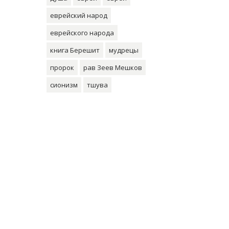
еврейский народ
еврейского народа
книга Берешит
мудрецы
пророк
рав Зеев Мешков
сионизм
тшува