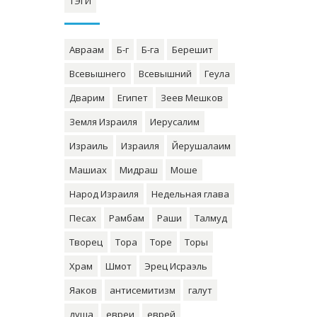
ТЭГИ
Авраам
Б-г
Б-га
Берешит
Всевышнего
Всевышний
Геула
Дварим
Египет
Зеев Мешков
Земля Израиля
Иерусалим
Израиль
Израиля
Йерушалаим
Машиах
Мидраш
Моше
Народ Израиля
Недельная глава
Песах
Рамбам
Раши
Талмуд
Творец
Тора
Торе
Торы
Храм
Шмот
Эрец Исраэль
Яаков
антисемитизм
галут
душа
евреи
еврей