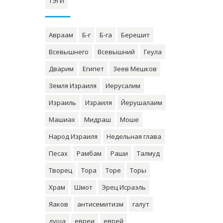
ТЭГИ
Авраам
Б-г
Б-га
Берешит
Всевышнего
Всевышний
Геула
Дварим
Египет
Зеев Мешков
Земля Израиля
Иерусалим
Израиль
Израиля
Йерушалаим
Машиах
Мидраш
Моше
Народ Израиля
Недельная глава
Песах
Рамбам
Раши
Талмуд
Творец
Тора
Торе
Торы
Храм
Шмот
Эрец Исраэль
Яаков
антисемитизм
галут
душа
евреи
еврей