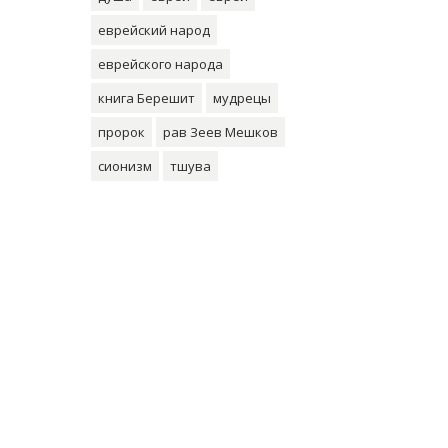
еврейский народ
еврейского народа
книга Берешит
мудрецы
пророк
рав Зеев Мешков
сионизм
тшува