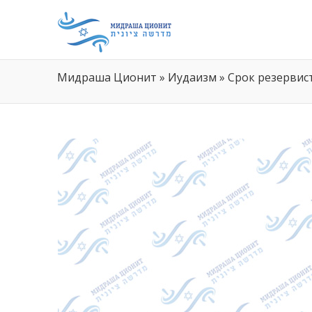
Мидраша Ционит
»
Иудаизм
»
Срок резервист