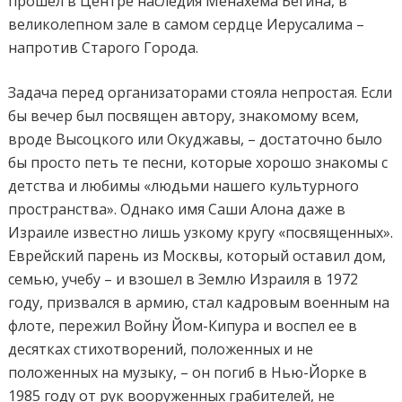
прошел в Центре наследия Менахема Бегина, в
великолепном зале в самом сердце Иерусалима –
напротив Старого Города.
Задача перед организаторами стояла непростая. Если
бы вечер был посвящен автору, знакомому всем,
вроде Высоцкого или Окуджавы, – достаточно было
бы просто петь те песни, которые хорошо знакомы с
детства и любимы «людьми нашего культурного
пространства». Однако имя Саши Алона даже в
Израиле известно лишь узкому кругу «посвященных».
Еврейский парень из Москвы, который оставил дом,
семью, учебу – и взошел в Землю Израиля в 1972
году, призвался в армию, стал кадровым военным на
флоте, пережил Войну Йом-Кипура и воспел ее в
десятках стихотворений, положенных и не
положенных на музыку, – он погиб в Нью-Йорке в
1985 году от рук вооруженных грабителей, не