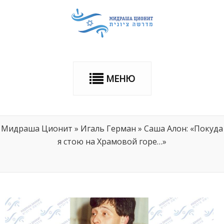
МЕНЮ
Мидраша Ционит
»
Игаль Герман
»
Саша Алон: «Покуда
я стою на Храмовой горе…»