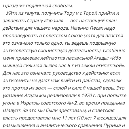
Праздник подлинной свободы.
Уйти из галута, получить Тору и с Торой прийти и
завоевать Страну Израиля — вот настоящий план
действия для нашего народа. Именно Песах надо
проповедовать в Советском Союзе (хотя для властей
это означало только одно: ты ведешь подрывную
антисоветскую сионистскую деятельность). Особенно
меня привлекал лейтмотив пасхальной Агады: «Ибо
мышцей сильной вывел нас Б-г из земли египетской».
Для нас это означало руководство к действию: если
антисемиты не дают нам выйти из рабства, сделаем
это против их воли — силой и силой нашей веры. Это
указание Агады мы реализовали в 1970 г. при попытке
угона в Израиль советского Ан-2, во время праздника
Шавуот. За это мы были арестованы, и советская
власть предоставила мне 11 лет (10 лет 7 месяцев) для
размышления и аналитического сравнения Пурима и