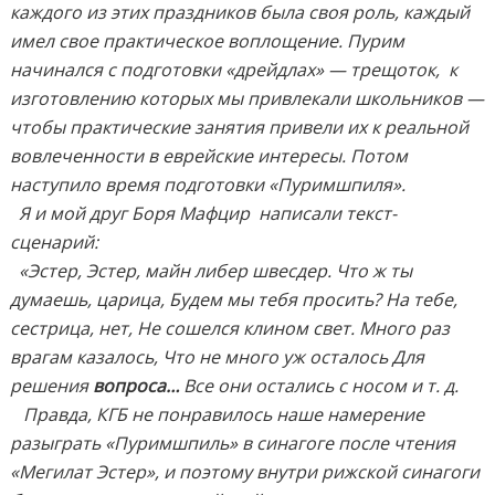
каждого из этих праздников была своя роль, каждый
имел свое практическое воплощение. Пурим
начинался с подготовки «дрейдлах» — трещоток, к
изготовлению которых мы привлекали школьников —
чтобы практические занятия привели их к реальной
вовлеченности в еврейские интересы. Потом
наступило время подготовки «Пуримшпиля».
Я и мой друг Боря Мафцир написали текст-
сценарий:
«Эстер, Эстер, майн либер швесдер. Что ж ты
думаешь, царица, Будем мы тебя просить? На тебе,
сестрица, нет, Не сошелся клином свет. Много раз
врагам казалось, Что не много уж осталось Для
решения
вопроса…
Все они остались с носом
и т. д.
Правда, КГБ не понравилось наше намерение
разыграть «Пуримшпиль» в синагоге после чтения
«Мегилат Эстер», и поэтому внутри рижской синагоги