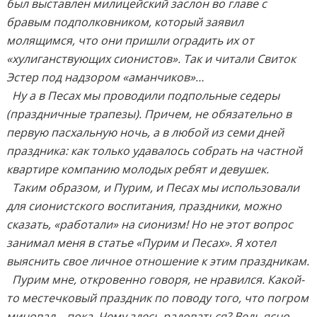
был выставлен милицейский заслон во главе с
бравым подполковником, который заявил
молящимся, что они пришли оградить их от
«хулиганствующих сионистов». Так и читали Свиток
Эстер под надзором «аманчиков»…
Ну а в Песах мы проводили подпольные седеры
(праздничные трапезы). Причем, не обязательно в
первую пасхальную ночь, а в любой из семи дней
праздника: как только удавалось собрать на частной
квартире компанию молодых ребят и девушек.
Таким образом, и Пурим, и Песах мы использовали
для сионистского воспитания, праздники, можно
сказать, «работали» на сионизм! Но не этот вопрос
занимал меня в статье «Пурим и Песах». Я хотел
выяснить свое личное отношение к этим праздникам.
Пурим мне, откровенно говоря, не нравился. Какой-
то местечковый праздник по поводу того, что погром
миновал… пока. Чему здесь радоваться? Ведь ясно,