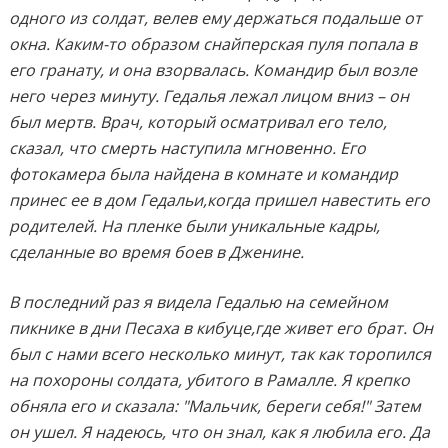
одного из солдат, велев ему держаться подальше от
окна. Каким-то образом снайперская пуля попала в
его гранату, и она взорвалась. Командир был возле
него через минуту. Гедалья лежал лицом вниз – он
был мертв. Врач, который осматривал его тело,
сказал, что смерть наступила мгновенно. Его
фотокамера была найдена в комнате и командир
принес ее в дом Гедальи,когда пришел навестить его
родителей. На пленке были уникальные кадры,
сделанные во время боев в Дженине.
В последний раз я видела Гедалью на семейном
пикнике в дни Песаха в кибуце,где живет его брат. Он
был с нами всего несколько минут, так как торопился
на похороны солдата, убитого в Рамалле. Я крепко
обняла его и сказала: "Мальчик, береги себя!" Затем
он ушел. Я надеюсь, что он знал, как я любила его. Да