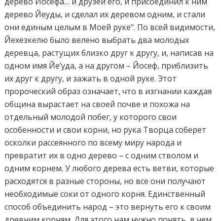
дерево Йосефа… и друзей его, и присоединил к ним
дерево Йеуды, и сделал их деревом одним, и стали
они единым целым в Моей руке". По всей видимости,
Йехезкелю было велено выбрать два молодых
деревца, растущих близко друг к другу, и, написав на
одном имя Йе’уда, а на другом – Йосеф, приблизить
их друг к другу, и зажать в одной руке. Этот
пророческий образ означает, что в изгнании каждая
община вырастает на своей почве и похожа на
отдельный молодой побег, у которого свои
особенности и свои корни, но рука Творца соберет
осколки рассеянного по всему миру народа и
превратит их в одно дерево – с одним стволом и
одним корнем. У любого дерева есть ветви, которые
расходятся в разные стороны, но все они получают
необходимые соки от одного корня. Единственный
способ объединить народ – это вернуть его к своим
древним корням. Для этого нам нужно понять, в чем