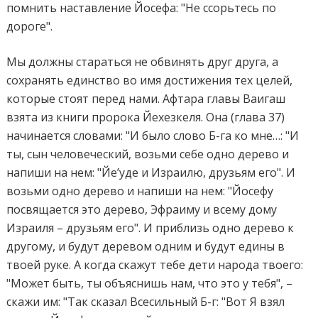
помнить наставление Йосефа: "Не ссорьтесь по
дороге".
Мы должны стараться не обвинять друг друга, а
сохранять единство во имя достижения тех целей,
которые стоят перед нами. Афтара главы Ваигаш
взята из книги пророка Йехезкеля. Она (глава 37)
начинается словами: "И было слово Б-га ко мне…: "И
ты, сын человеческий, возьми себе одно дерево и
напиши на нем: "Йе’уде и Израилю, друзьям его". И
возьми одно дерево и напиши на нем: "Йосефу
посвящается это дерево, Эфраиму и всему дому
Израиля – друзьям его". И приблизь одно дерево к
другому, и будут деревом одним и будут едины в
твоей руке. А когда скажут тебе дети народа твоего:
"Может быть, ты объяснишь нам, что это у тебя", –
скажи им: "Так сказал Всесильный Б-г: "Вот Я взял