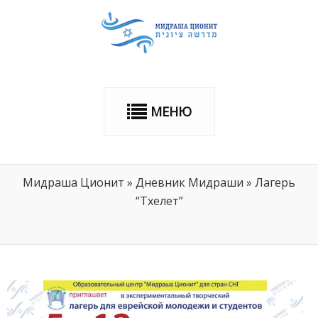
МЕНЮ
Мидраша Ционит
»
Дневник Мидраши
»
Лагерь
“Тхелет”