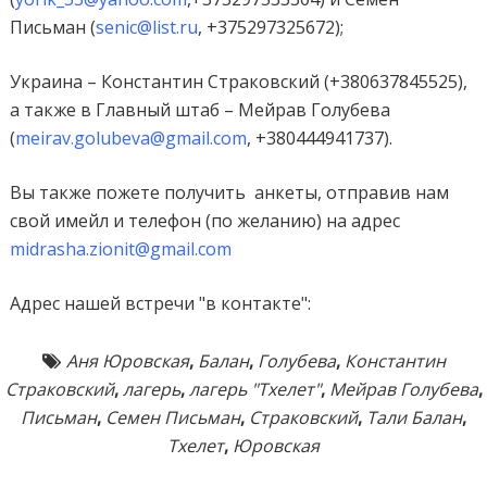
Письман (
senic@list.ru
, +375297325672);
Украина – Константин Страковский (+380637845525),
а также в Главный штаб – Мейрав Голубева
(
meirav.golubeva@gmail.com
, +380444941737).
Вы также пожете получить анкеты, отправив нам
свой имейл и телефон (по желанию) на адрес
midrasha.zionit@gmail.com
Адрес нашей встречи "в контакте":
Аня Юровская
,
Балан
,
Голубева
,
Константин
Страковский
,
лагерь
,
лагерь "Тхелет"
,
Мейрав Голубева
,
Письман
,
Семен Письман
,
Страковский
,
Тали Балан
,
Тхелет
,
Юровская