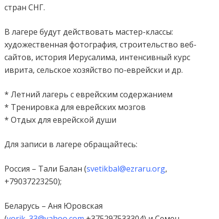
стран СНГ.
В лагере будут действовать мастер-классы:
художественная фотография, строительство веб-
сайтов, история Иерусалима, интенсивный курс
иврита, сельское хозяйство по-еврейски и др.
* Летний лагерь с еврейским содержанием
* Тренировка для еврейских мозгов
* Отдых для еврейской души
Для записи в лагере обращайтесь:
Россия – Тали Балан (
svetikbal@ezraru.org
,
+79037223250);
Беларусь – Аня Юровская
(
yorik_33@yahoo.com
,+375297533304) и Семен