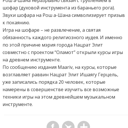
Рош а-Шана неразрывно связан с трублением в
шофар (духовой инструмента из бараньего рога).
Звуки шофара на Рош а-Шана символизирует призыв
к покаянию.
Игра на шофаре – не развлечение, а святая
обязанность каждого религиозного иудея. И именно
по этой причине мэрия города Нацрат Элит
совместно с проектом “Оламот” открыли курсы игры
на древнем инструменте.
По сообщению издания Maariv, на курсы, которые
возглавляет раввин Нацрат Элит Ишаягу Герцель,
уже записались порядка 20 человек, которые
намерены в совершенстве изучить все возможные
техники игры на этом древнейшем музыкальном
инструменте.