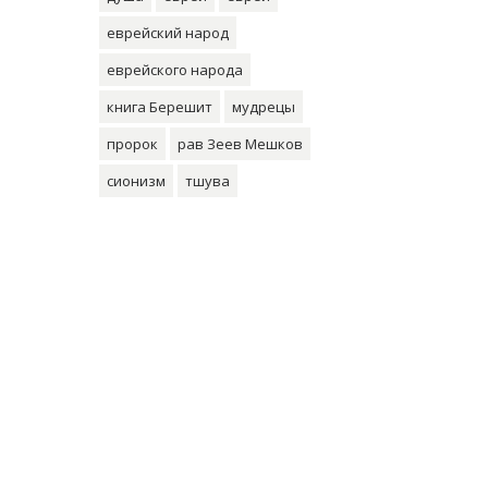
еврейский народ
еврейского народа
книга Берешит
мудрецы
пророк
рав Зеев Мешков
сионизм
тшува