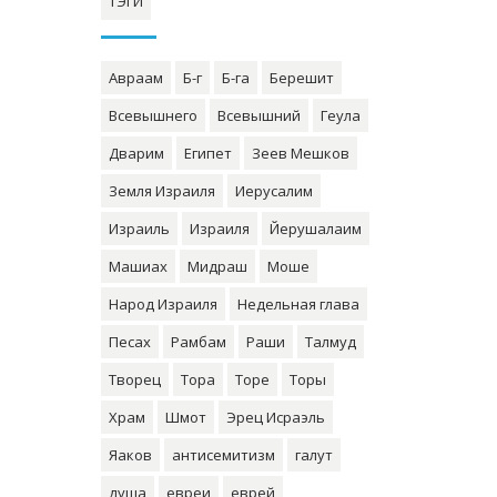
ТЭГИ
Авраам
Б-г
Б-га
Берешит
Всевышнего
Всевышний
Геула
Дварим
Египет
Зеев Мешков
Земля Израиля
Иерусалим
Израиль
Израиля
Йерушалаим
Машиах
Мидраш
Моше
Народ Израиля
Недельная глава
Песах
Рамбам
Раши
Талмуд
Творец
Тора
Торе
Торы
Храм
Шмот
Эрец Исраэль
Яаков
антисемитизм
галут
душа
евреи
еврей