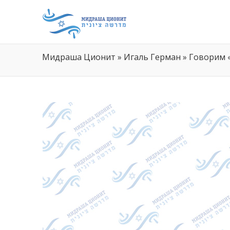
Мидраша Ционит
»
Игаль Герман
»
Говорим 