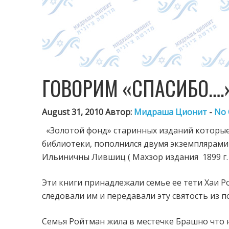
ГОВОРИМ «СПАСИБО….
August 31, 2010 Автор:
Мидраша Ционит
-
No
«Золотой фонд» старинных изданий которые
библиотеки, пополнился двумя экземплярами 
Ильиничны Лившиц ( Махзор издания
1899 г
Эти книги принадлежали семье ее тети Хаи Р
следовали им и передавали эту святость из п
Семья Ройтман жила в местечке Брашно что н