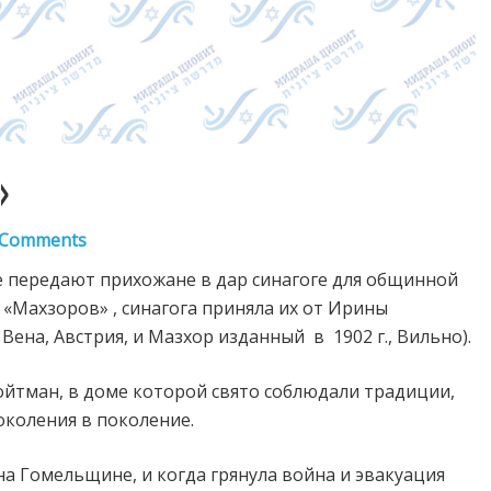
»
 Comments
 передают прихожане в дар синагоге для общинной
«Махзоров» , синагога приняла их от Ирины
. Вена, Австрия, и Мазхор изданный
в
1902 г., Вильно).
ойтман, в доме которой свято соблюдали традиции,
околения в поколение.
а Гомельщине, и когда грянула война и эвакуация