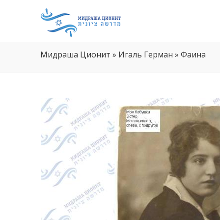
Мидраша Ционит
»
Игаль Герман
»
Фаина