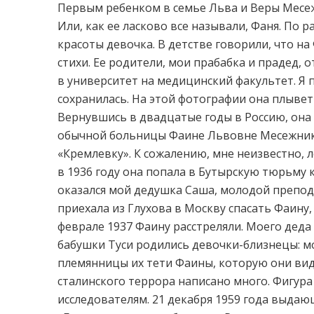
Первым ребенком в семье Льва и Веры Месеж
Или, как ее ласково все называли, Фаня. По 
красоты девочка. В детстве говорили, что на
стихи. Ее родители, мои прабабка и прадед, 
в университет на медицинский факультет. Я 
сохранилась. На этой фотографии она плывет
Вернувшись в двадцатые годы в Россию, она 
обычной больницы Фаине Львовне Месежник
«Кремлевку». К сожалению, мне неизвестно, 
в 1936 году она попала в Бутырскую тюрьму 
оказался мой дедушка Саша, молодой препо
приехала из Глухова в Москву спасать Фаину,
феврале 1937 Фаину расстреляли. Моего деда 
бабушки Туси родились девочки-близнецы: мои
племянницы их тети Фаины, которую они вид
сталинского террора написано много. Фигура
исследователям. 21 декабря 1959 года выда