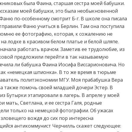
никовых была Фаина, старшая сестра моей бабушки.
рассказам моей бабушки, это была необыкновенной
 Фаню по-особенному смотрит Б-г. В школе она писала
отправили Фаню учиться в Берлин. Там она поступила
помню ее фотографию, которая, к сожалению не
 на лодке в красивом белом платье и белой шляпе.
начала работать врачом. Заметив ее трудолюбие, из
овой предложили перейти в так называемую
лечила ли бабушка Фаина Иосифа Виссарионовича. Но
как «немецкая шпионка». В то же время в тюрьме
даватель политэкономии МГУ. Моя прабабушка Вера
 а также помочь своей младшей дочери Эстер. В
из Бутырки этапировали в лагерь. В апреле у моей
 мать, Светлана, и ее сестра Галя, родные
ели только на немецкой фотографии. Об ужасах
 зловещего вождя до сих пор интересна
ющийся антикоммунист Черчилль скажет следующее: