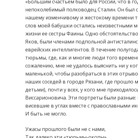
«Большим счастьем было для России, что в г
непоколебимый полководец Сталин. Он был
нашему изменчивому и жестокому времени то
слов моей бабушки остались неизвестными м
жизни ее сестры Фаины. Одно обстоятельство 
Яков, были членами подпольной антисталинс
еврейских интеллигентов. В течение полуго
тюрьмы, где, как и многие люди того време
сожалению, мне не удалось выяснить ни у ко
маленькой, чтобы разобраться в этих отрыво
наших соседей в городе Рязани, где прошло м
детьми), почти у всех, у кого мне приходил
Виссарионовича. Эти портреты были разные: 
висевшие в углах вместе с православными ик
И быть не могло.
Ужасы прошлого были не с нами,
Так далеко эти «тюрьмы-окопы».