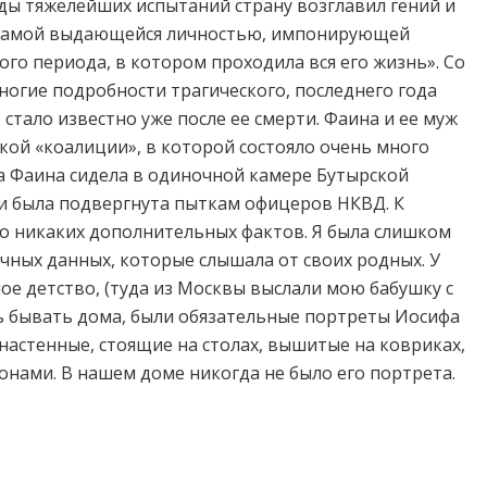
оды тяжелейших испытаний страну возглавил гений и
 самой выдающейся личностью, импонирующей
го периода, в котором проходила вся его жизнь». Со
ногие подробности трагического, последнего года
стало известно уже после ее смерти. Фаина и ее муж
кой «коалиции», в которой состояло очень много
да Фаина сидела в одиночной камере Бутырской
ни была подвергнута пыткам офицеров НКВД. К
го никаких дополнительных фактов. Я была слишком
чных данных, которые слышала от своих родных. У
ое детство, (туда из Москвы выслали мою бабушку с
ось бывать дома, были обязательные портреты Иосифа
настенные, стоящие на столах, вышитые на ковриках,
онами. В нашем доме никогда не было его портрета.