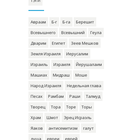
ТЭГИ
Авраам
Б-г
Б-га
Берешит
Всевышнего
Всевышний
Геула
Дварим
Египет
Зеев Мешков
Земля Израиля
Иерусалим
Израиль
Израиля
Йерушалаим
Машиах
Мидраш
Моше
Народ Израиля
Недельная глава
Песах
Рамбам
Раши
Талмуд
Творец
Тора
Торе
Торы
Храм
Шмот
Эрец Исраэль
Яаков
антисемитизм
галут
душа
евреи
еврей