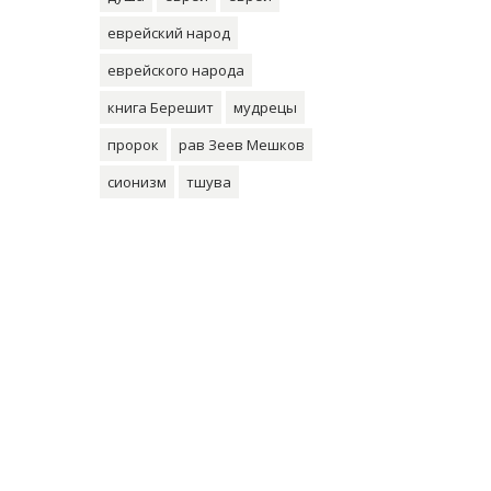
еврейский народ
еврейского народа
книга Берешит
мудрецы
пророк
рав Зеев Мешков
сионизм
тшува